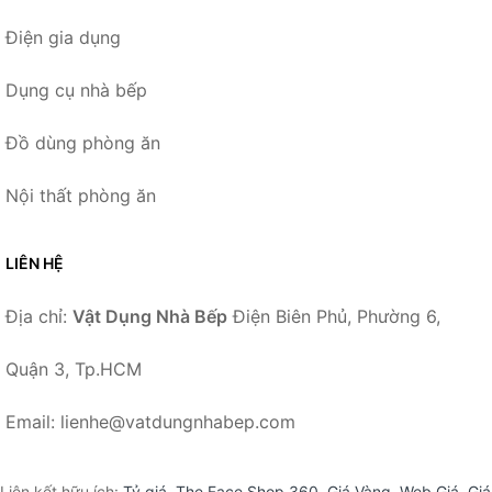
Điện gia dụng
Dụng cụ nhà bếp
Đồ dùng phòng ăn
Nội thất phòng ăn
LIÊN HỆ
Địa chỉ:
Vật Dụng Nhà Bếp
Điện Biên Phủ, Phường 6,
Quận 3, Tp.HCM
Email: lienhe@vatdungnhabep.com
Liên kết hữu ích:
Tỷ giá
,
The Face Shop 360
,
Giá Vàng
,
Web Giá
,
Giá