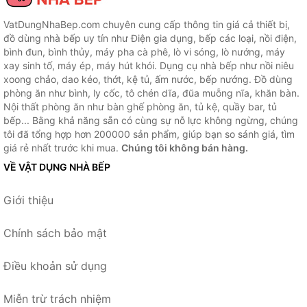
VatDungNhaBep.com chuyên cung cấp thông tin giá cả thiết bị,
đồ dùng nhà bếp uy tín như Điện gia dụng, bếp các loại, nồi điện,
bình đun, bình thủy, máy pha cà phê, lò vi sóng, lò nướng, máy
xay sinh tố, máy ép, máy hút khói. Dụng cụ nhà bếp như nồi niêu
xoong chảo, dao kéo, thớt, kệ tủ, ấm nước, bếp nướng. Đồ dùng
phòng ăn như bình, ly cốc, tô chén dĩa, đũa muỗng nĩa, khăn bàn.
Nội thất phòng ăn như bàn ghế phòng ăn, tủ kệ, quầy bar, tủ
bếp... Bằng khả năng sẵn có cùng sự nỗ lực không ngừng, chúng
tôi đã tổng hợp hơn 200000 sản phẩm, giúp bạn so sánh giá, tìm
giá rẻ nhất trước khi mua.
Chúng tôi không bán hàng.
VỀ VẬT DỤNG NHÀ BẾP
Giới thiệu
Chính sách bảo mật
Điều khoản sử dụng
Miễn trừ trách nhiệm