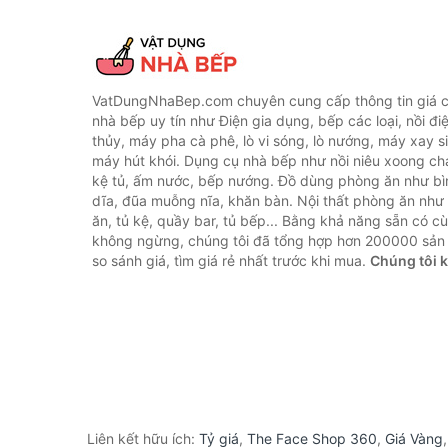
VatDungNhaBep.com chuyên cung cấp thông tin giá cả
nhà bếp uy tín như Điện gia dụng, bếp các loại, nồi điệ
thủy, máy pha cà phê, lò vi sóng, lò nướng, máy xay s
máy hút khói. Dụng cụ nhà bếp như nồi niêu xoong chả
kệ tủ, ấm nước, bếp nướng. Đồ dùng phòng ăn như bìn
dĩa, đũa muỗng nĩa, khăn bàn. Nội thất phòng ăn nh
ăn, tủ kệ, quầy bar, tủ bếp... Bằng khả năng sẵn có c
không ngừng, chúng tôi đã tổng hợp hơn 200000 sản
so sánh giá, tìm giá rẻ nhất trước khi mua.
Chúng tôi 
Liên kết hữu ích:
Tỷ giá
,
The Face Shop 360
,
Giá Vàng