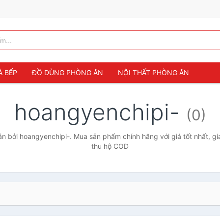
À BẾP
ĐỒ DÙNG PHÒNG ĂN
NỘI THẤT PHÒNG ĂN
hoangyenchipi-
(0)
 bởi hoangyenchipi-. Mua sản phẩm chính hãng với giá tốt nhất, gi
thu hộ COD