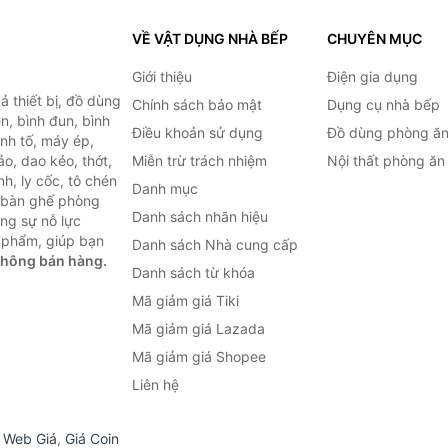
VỀ VẬT DỤNG NHÀ BẾP
CHUYÊN MỤC
Giới thiệu
Điện gia dụng
 thiết bị, đồ dùng
Chính sách bảo mật
Dụng cụ nhà bếp
n, bình đun, bình
Điều khoản sử dụng
Đồ dùng phòng ă
inh tố, máy ép,
o, dao kéo, thớt,
Miễn trừ trách nhiệm
Nội thất phòng ăn
h, ly cốc, tô chén
Danh mục
ư bàn ghế phòng
Danh sách nhãn hiệu
ùng sự nỗ lực
 phẩm, giúp bạn
Danh sách Nhà cung cấp
không bán hàng.
Danh sách từ khóa
Mã giảm giá Tiki
Mã giảm giá Lazada
Mã giảm giá Shopee
Liên hệ
,
Web Giá
,
Giá Coin