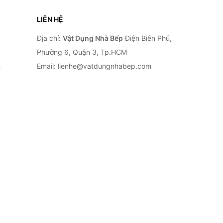
LIÊN HỆ
Địa chỉ:
Vật Dụng Nhà Bếp
Điện Biên Phủ,
Phường 6, Quận 3, Tp.HCM
n
Email: lienhe@vatdungnhabep.com