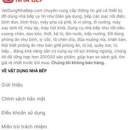
VatDungNhaBep.com chuyên cung cấp thông tin giá cả thiết bị,
đồ dùng nhà bếp uy tín như Điện gia dụng, bếp các loại, nồi điện,
bình đun, bình thủy, máy pha cà phê, lò vi sóng, lò nướng, máy
xay sinh tố, máy ép, máy hút khói. Dụng cụ nhà bếp như nồi niêu
xoong chảo, dao kéo, thớt, kệ tủ, ấm nước, bếp nướng. Đồ dùng
phòng ăn như bình, ly cốc, tô chén dĩa, đũa muỗng nĩa, khăn bàn.
Nội thất phòng ăn như bàn ghế phòng ăn, tủ kệ, quầy bar, tủ
bếp... Bằng khả năng sẵn có cùng sự nỗ lực không ngừng, chúng
tôi đã tổng hợp hơn 200000 sản phẩm, giúp bạn so sánh giá, tìm
giá rẻ nhất trước khi mua.
Chúng tôi không bán hàng.
VỀ VẬT DỤNG NHÀ BẾP
Giới thiệu
Chính sách bảo mật
Điều khoản sử dụng
Miễn trừ trách nhiệm