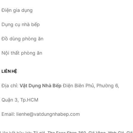
Điện gia dụng
Dụng cụ nhà bếp
Đồ dùng phòng ăn
Nội thất phòng ăn
LIÊN HỆ
Địa chỉ:
Vật Dụng Nhà Bếp
Điện Biên Phủ, Phường 6,
Quận 3, Tp.HCM
Email: lienhe@vatdungnhabep.com
Liên kết hữu ích:
Tỷ giá
,
The Face Shop 360
,
Giá Vàng
,
Web Giá
,
Giá