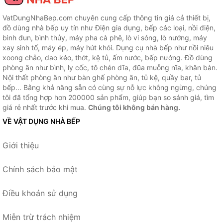
VatDungNhaBep.com chuyên cung cấp thông tin giá cả thiết bị,
đồ dùng nhà bếp uy tín như Điện gia dụng, bếp các loại, nồi điện,
bình đun, bình thủy, máy pha cà phê, lò vi sóng, lò nướng, máy
xay sinh tố, máy ép, máy hút khói. Dụng cụ nhà bếp như nồi niêu
xoong chảo, dao kéo, thớt, kệ tủ, ấm nước, bếp nướng. Đồ dùng
phòng ăn như bình, ly cốc, tô chén dĩa, đũa muỗng nĩa, khăn bàn.
Nội thất phòng ăn như bàn ghế phòng ăn, tủ kệ, quầy bar, tủ
bếp... Bằng khả năng sẵn có cùng sự nỗ lực không ngừng, chúng
tôi đã tổng hợp hơn 200000 sản phẩm, giúp bạn so sánh giá, tìm
giá rẻ nhất trước khi mua.
Chúng tôi không bán hàng.
VỀ VẬT DỤNG NHÀ BẾP
Giới thiệu
Chính sách bảo mật
Điều khoản sử dụng
Miễn trừ trách nhiệm