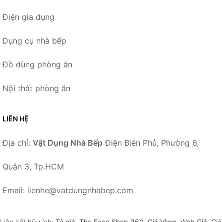
Điện gia dụng
Dụng cụ nhà bếp
Đồ dùng phòng ăn
Nội thất phòng ăn
LIÊN HỆ
Địa chỉ:
Vật Dụng Nhà Bếp
Điện Biên Phủ, Phường 6,
Quận 3, Tp.HCM
Email: lienhe@vatdungnhabep.com
Liên kết hữu ích:
Tỷ giá
,
The Face Shop 360
,
Giá Vàng
,
Web Giá
,
Giá