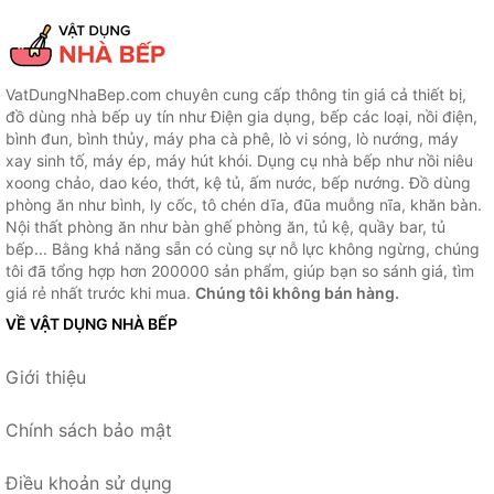
VatDungNhaBep.com chuyên cung cấp thông tin giá cả thiết bị,
đồ dùng nhà bếp uy tín như Điện gia dụng, bếp các loại, nồi điện,
bình đun, bình thủy, máy pha cà phê, lò vi sóng, lò nướng, máy
xay sinh tố, máy ép, máy hút khói. Dụng cụ nhà bếp như nồi niêu
xoong chảo, dao kéo, thớt, kệ tủ, ấm nước, bếp nướng. Đồ dùng
phòng ăn như bình, ly cốc, tô chén dĩa, đũa muỗng nĩa, khăn bàn.
Nội thất phòng ăn như bàn ghế phòng ăn, tủ kệ, quầy bar, tủ
bếp... Bằng khả năng sẵn có cùng sự nỗ lực không ngừng, chúng
tôi đã tổng hợp hơn 200000 sản phẩm, giúp bạn so sánh giá, tìm
giá rẻ nhất trước khi mua.
Chúng tôi không bán hàng.
VỀ VẬT DỤNG NHÀ BẾP
Giới thiệu
Chính sách bảo mật
Điều khoản sử dụng