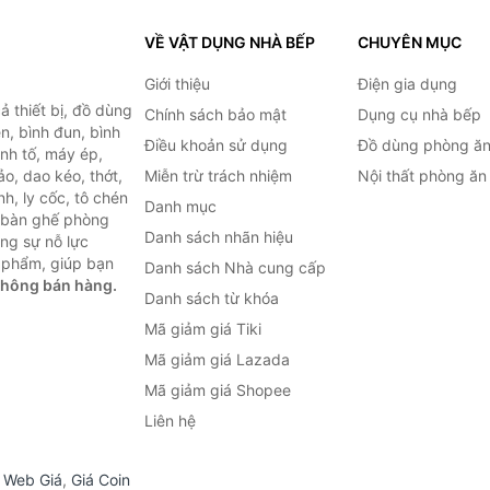
VỀ VẬT DỤNG NHÀ BẾP
CHUYÊN MỤC
Giới thiệu
Điện gia dụng
 thiết bị, đồ dùng
Chính sách bảo mật
Dụng cụ nhà bếp
n, bình đun, bình
Điều khoản sử dụng
Đồ dùng phòng ă
inh tố, máy ép,
o, dao kéo, thớt,
Miễn trừ trách nhiệm
Nội thất phòng ăn
h, ly cốc, tô chén
Danh mục
ư bàn ghế phòng
Danh sách nhãn hiệu
ùng sự nỗ lực
 phẩm, giúp bạn
Danh sách Nhà cung cấp
không bán hàng.
Danh sách từ khóa
Mã giảm giá Tiki
Mã giảm giá Lazada
Mã giảm giá Shopee
Liên hệ
,
Web Giá
,
Giá Coin