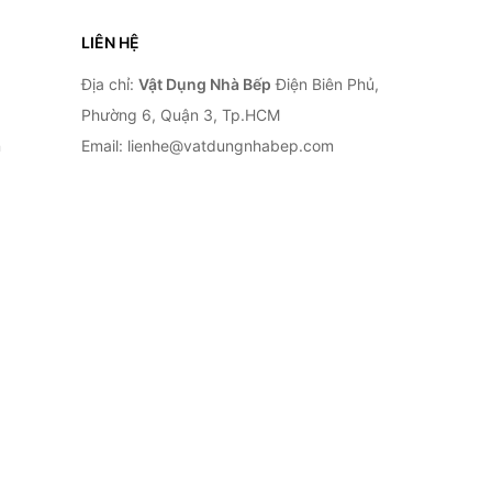
LIÊN HỆ
Địa chỉ:
Vật Dụng Nhà Bếp
Điện Biên Phủ,
Phường 6, Quận 3, Tp.HCM
n
Email: lienhe@vatdungnhabep.com