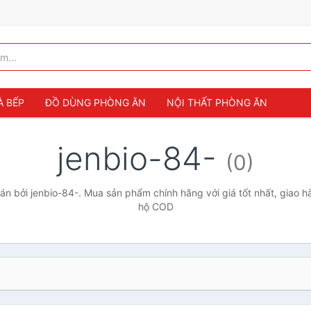
À BẾP
ĐỒ DÙNG PHÒNG ĂN
NỘI THẤT PHÒNG ĂN
jenbio-84-
(0)
n bởi jenbio-84-. Mua sản phẩm chính hãng với giá tốt nhất, giao hà
hộ COD