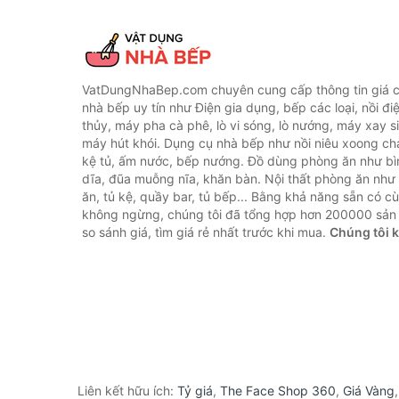
VatDungNhaBep.com chuyên cung cấp thông tin giá cả
nhà bếp uy tín như Điện gia dụng, bếp các loại, nồi điệ
thủy, máy pha cà phê, lò vi sóng, lò nướng, máy xay s
máy hút khói. Dụng cụ nhà bếp như nồi niêu xoong chả
kệ tủ, ấm nước, bếp nướng. Đồ dùng phòng ăn như bìn
dĩa, đũa muỗng nĩa, khăn bàn. Nội thất phòng ăn nh
ăn, tủ kệ, quầy bar, tủ bếp... Bằng khả năng sẵn có c
không ngừng, chúng tôi đã tổng hợp hơn 200000 sản
so sánh giá, tìm giá rẻ nhất trước khi mua.
Chúng tôi 
Liên kết hữu ích:
Tỷ giá
,
The Face Shop 360
,
Giá Vàng