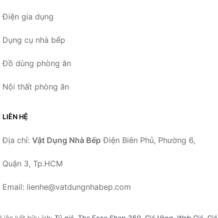
Điện gia dụng
Dụng cụ nhà bếp
Đồ dùng phòng ăn
Nội thất phòng ăn
LIÊN HỆ
Địa chỉ:
Vật Dụng Nhà Bếp
Điện Biên Phủ, Phường 6,
Quận 3, Tp.HCM
Email: lienhe@vatdungnhabep.com
Liên kết hữu ích:
Tỷ giá
,
The Face Shop 360
,
Giá Vàng
,
Web Giá
,
Giá