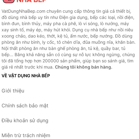
VatDungNhaBep.com chuyên cung cấp thông tin giá cả thiết bị,
đồ dùng nhà bếp uy tín như Điện gia dụng, bếp các loại, nồi điện,
bình đun, bình thủy, máy pha cà phê, lò vi sóng, lò nướng, máy
xay sinh tố, máy ép, máy hút khói. Dụng cụ nhà bếp như nồi niêu
xoong chảo, dao kéo, thớt, kệ tủ, ấm nước, bếp nướng. Đồ dùng
phòng ăn như bình, ly cốc, tô chén dĩa, đũa muỗng nĩa, khăn bàn.
Nội thất phòng ăn như bàn ghế phòng ăn, tủ kệ, quầy bar, tủ
bếp... Bằng khả năng sẵn có cùng sự nỗ lực không ngừng, chúng
tôi đã tổng hợp hơn 200000 sản phẩm, giúp bạn so sánh giá, tìm
giá rẻ nhất trước khi mua.
Chúng tôi không bán hàng.
VỀ VẬT DỤNG NHÀ BẾP
Giới thiệu
Chính sách bảo mật
Điều khoản sử dụng
Miễn trừ trách nhiệm