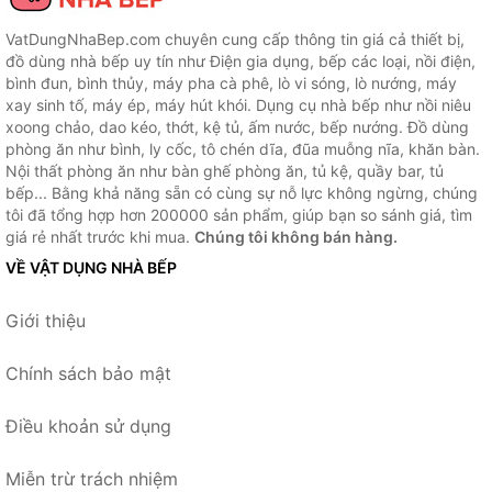
VatDungNhaBep.com chuyên cung cấp thông tin giá cả thiết bị,
đồ dùng nhà bếp uy tín như Điện gia dụng, bếp các loại, nồi điện,
bình đun, bình thủy, máy pha cà phê, lò vi sóng, lò nướng, máy
xay sinh tố, máy ép, máy hút khói. Dụng cụ nhà bếp như nồi niêu
xoong chảo, dao kéo, thớt, kệ tủ, ấm nước, bếp nướng. Đồ dùng
phòng ăn như bình, ly cốc, tô chén dĩa, đũa muỗng nĩa, khăn bàn.
Nội thất phòng ăn như bàn ghế phòng ăn, tủ kệ, quầy bar, tủ
bếp... Bằng khả năng sẵn có cùng sự nỗ lực không ngừng, chúng
tôi đã tổng hợp hơn 200000 sản phẩm, giúp bạn so sánh giá, tìm
giá rẻ nhất trước khi mua.
Chúng tôi không bán hàng.
VỀ VẬT DỤNG NHÀ BẾP
Giới thiệu
Chính sách bảo mật
Điều khoản sử dụng
Miễn trừ trách nhiệm