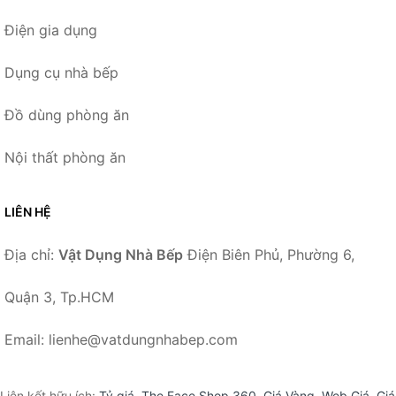
Điện gia dụng
Dụng cụ nhà bếp
Đồ dùng phòng ăn
Nội thất phòng ăn
LIÊN HỆ
Địa chỉ:
Vật Dụng Nhà Bếp
Điện Biên Phủ, Phường 6,
Quận 3, Tp.HCM
Email: lienhe@vatdungnhabep.com
Liên kết hữu ích:
Tỷ giá
,
The Face Shop 360
,
Giá Vàng
,
Web Giá
,
Giá