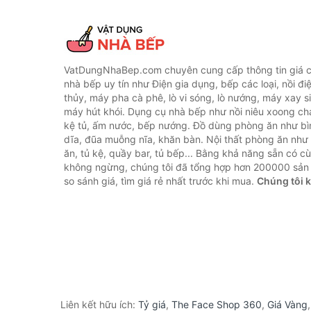
VatDungNhaBep.com chuyên cung cấp thông tin giá cả
nhà bếp uy tín như Điện gia dụng, bếp các loại, nồi điệ
thủy, máy pha cà phê, lò vi sóng, lò nướng, máy xay s
máy hút khói. Dụng cụ nhà bếp như nồi niêu xoong chả
kệ tủ, ấm nước, bếp nướng. Đồ dùng phòng ăn như bìn
dĩa, đũa muỗng nĩa, khăn bàn. Nội thất phòng ăn nh
ăn, tủ kệ, quầy bar, tủ bếp... Bằng khả năng sẵn có c
không ngừng, chúng tôi đã tổng hợp hơn 200000 sản
so sánh giá, tìm giá rẻ nhất trước khi mua.
Chúng tôi 
Liên kết hữu ích:
Tỷ giá
,
The Face Shop 360
,
Giá Vàng