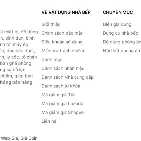
VỀ VẬT DỤNG NHÀ BẾP
CHUYÊN MỤC
Giới thiệu
Điện gia dụng
 thiết bị, đồ dùng
Chính sách bảo mật
Dụng cụ nhà bếp
n, bình đun, bình
Điều khoản sử dụng
Đồ dùng phòng ă
inh tố, máy ép,
o, dao kéo, thớt,
Miễn trừ trách nhiệm
Nội thất phòng ăn
h, ly cốc, tô chén
Danh mục
ư bàn ghế phòng
Danh sách nhãn hiệu
ùng sự nỗ lực
 phẩm, giúp bạn
Danh sách Nhà cung cấp
không bán hàng.
Danh sách từ khóa
Mã giảm giá Tiki
Mã giảm giá Lazada
Mã giảm giá Shopee
Liên hệ
,
Web Giá
,
Giá Coin