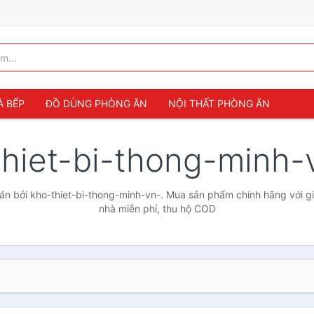
À BẾP
ĐỒ DÙNG PHÒNG ĂN
NỘI THẤT PHÒNG ĂN
-
thiet-bi-thong-minh
n bởi kho-thiet-bi-thong-minh-vn-. Mua sản phẩm chính hãng với giá
nhà miễn phí, thu hộ COD