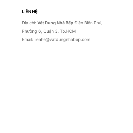
LIÊN HỆ
Địa chỉ:
Vật Dụng Nhà Bếp
Điện Biên Phủ,
Phường 6, Quận 3, Tp.HCM
n
Email: lienhe@vatdungnhabep.com