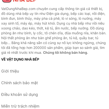
VatDungNhaBep.com chuyên cung cấp thông tin giá cả thiết bị,
đồ dùng nhà bếp uy tín như Điện gia dụng, bếp các loại, nồi điện,
bình đun, bình thủy, máy pha cà phê, lò vi sóng, lò nướng, máy
xay sinh tố, máy ép, máy hút khói. Dụng cụ nhà bếp như nồi niêu
xoong chảo, dao kéo, thớt, kệ tủ, ấm nước, bếp nướng. Đồ dùng
phòng ăn như bình, ly cốc, tô chén dĩa, đũa muỗng nĩa, khăn bàn.
Nội thất phòng ăn như bàn ghế phòng ăn, tủ kệ, quầy bar, tủ
bếp... Bằng khả năng sẵn có cùng sự nỗ lực không ngừng, chúng
tôi đã tổng hợp hơn 200000 sản phẩm, giúp bạn so sánh giá, tìm
giá rẻ nhất trước khi mua.
Chúng tôi không bán hàng.
VỀ VẬT DỤNG NHÀ BẾP
Giới thiệu
Chính sách bảo mật
Điều khoản sử dụng
Miễn trừ trách nhiệm