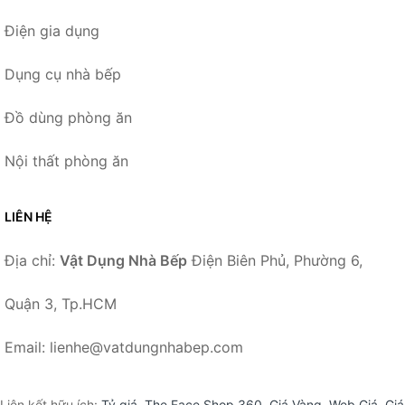
Điện gia dụng
Dụng cụ nhà bếp
Đồ dùng phòng ăn
Nội thất phòng ăn
LIÊN HỆ
Địa chỉ:
Vật Dụng Nhà Bếp
Điện Biên Phủ, Phường 6,
Quận 3, Tp.HCM
Email: lienhe@vatdungnhabep.com
Liên kết hữu ích:
Tỷ giá
,
The Face Shop 360
,
Giá Vàng
,
Web Giá
,
Giá