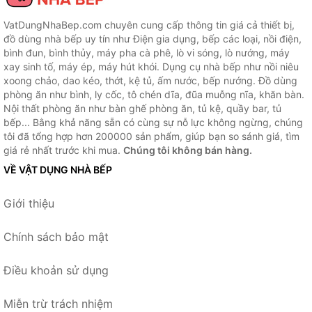
VatDungNhaBep.com chuyên cung cấp thông tin giá cả thiết bị,
đồ dùng nhà bếp uy tín như Điện gia dụng, bếp các loại, nồi điện,
bình đun, bình thủy, máy pha cà phê, lò vi sóng, lò nướng, máy
xay sinh tố, máy ép, máy hút khói. Dụng cụ nhà bếp như nồi niêu
xoong chảo, dao kéo, thớt, kệ tủ, ấm nước, bếp nướng. Đồ dùng
phòng ăn như bình, ly cốc, tô chén dĩa, đũa muỗng nĩa, khăn bàn.
Nội thất phòng ăn như bàn ghế phòng ăn, tủ kệ, quầy bar, tủ
bếp... Bằng khả năng sẵn có cùng sự nỗ lực không ngừng, chúng
tôi đã tổng hợp hơn 200000 sản phẩm, giúp bạn so sánh giá, tìm
giá rẻ nhất trước khi mua.
Chúng tôi không bán hàng.
VỀ VẬT DỤNG NHÀ BẾP
Giới thiệu
Chính sách bảo mật
Điều khoản sử dụng
Miễn trừ trách nhiệm