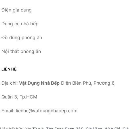
Điện gia dụng
Dụng cụ nhà bếp
Đồ dùng phòng ăn
Nội thất phòng ăn
LIÊN HỆ
Địa chỉ:
Vật Dụng Nhà Bếp
Điện Biên Phủ, Phường 6,
Quận 3, Tp.HCM
Email: lienhe@vatdungnhabep.com
Liên kết hữu ích:
Tỷ giá
,
The Face Shop 360
,
Giá Vàng
,
Web Giá
,
Giá