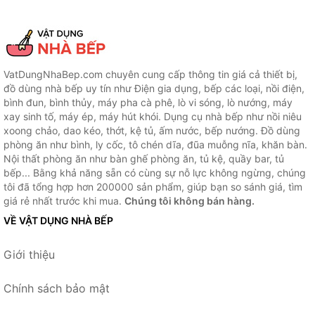
VatDungNhaBep.com chuyên cung cấp thông tin giá cả thiết bị,
đồ dùng nhà bếp uy tín như Điện gia dụng, bếp các loại, nồi điện,
bình đun, bình thủy, máy pha cà phê, lò vi sóng, lò nướng, máy
xay sinh tố, máy ép, máy hút khói. Dụng cụ nhà bếp như nồi niêu
xoong chảo, dao kéo, thớt, kệ tủ, ấm nước, bếp nướng. Đồ dùng
phòng ăn như bình, ly cốc, tô chén dĩa, đũa muỗng nĩa, khăn bàn.
Nội thất phòng ăn như bàn ghế phòng ăn, tủ kệ, quầy bar, tủ
bếp... Bằng khả năng sẵn có cùng sự nỗ lực không ngừng, chúng
tôi đã tổng hợp hơn 200000 sản phẩm, giúp bạn so sánh giá, tìm
giá rẻ nhất trước khi mua.
Chúng tôi không bán hàng.
VỀ VẬT DỤNG NHÀ BẾP
Giới thiệu
Chính sách bảo mật