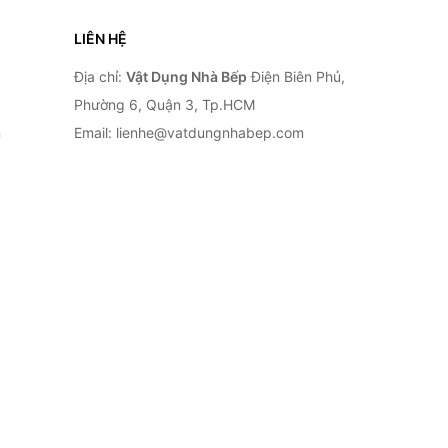
LIÊN HỆ
Địa chỉ:
Vật Dụng Nhà Bếp
Điện Biên Phủ,
Phường 6, Quận 3, Tp.HCM
n
Email: lienhe@vatdungnhabep.com