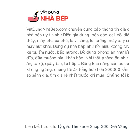
VatDungNhaBep.com chuyên cung cấp thông tin giá cả
nhà bếp uy tín như Điện gia dụng, bếp các loại, nồi điệ
thủy, máy pha cà phê, lò vi sóng, lò nướng, máy xay s
máy hút khói. Dụng cụ nhà bếp như nồi niêu xoong chả
kệ tủ, ấm nước, bếp nướng. Đồ dùng phòng ăn như bìn
dĩa, đũa muỗng nĩa, khăn bàn. Nội thất phòng ăn nh
ăn, tủ kệ, quầy bar, tủ bếp... Bằng khả năng sẵn có c
không ngừng, chúng tôi đã tổng hợp hơn 200000 sản
so sánh giá, tìm giá rẻ nhất trước khi mua.
Chúng tôi 
Liên kết hữu ích:
Tỷ giá
,
The Face Shop 360
,
Giá Vàng