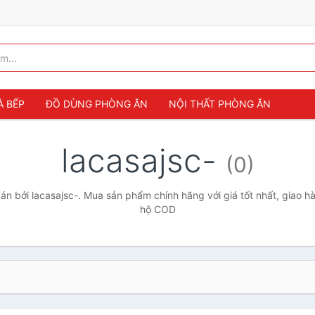
À BẾP
ĐỒ DÙNG PHÒNG ĂN
NỘI THẤT PHÒNG ĂN
lacasajsc-
(0)
n bởi lacasajsc-. Mua sản phẩm chính hãng với giá tốt nhất, giao hà
hộ COD