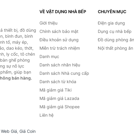
VỀ VẬT DỤNG NHÀ BẾP
CHUYÊN MỤC
Giới thiệu
Điện gia dụng
 thiết bị, đồ dùng
Chính sách bảo mật
Dụng cụ nhà bếp
n, bình đun, bình
Điều khoản sử dụng
Đồ dùng phòng ă
inh tố, máy ép,
o, dao kéo, thớt,
Miễn trừ trách nhiệm
Nội thất phòng ăn
h, ly cốc, tô chén
Danh mục
ư bàn ghế phòng
Danh sách nhãn hiệu
ùng sự nỗ lực
 phẩm, giúp bạn
Danh sách Nhà cung cấp
không bán hàng.
Danh sách từ khóa
Mã giảm giá Tiki
Mã giảm giá Lazada
Mã giảm giá Shopee
Liên hệ
,
Web Giá
,
Giá Coin