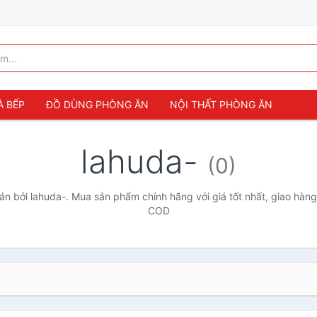
À BẾP
ĐỒ DÙNG PHÒNG ĂN
NỘI THẤT PHÒNG ĂN
lahuda-
(0)
n bởi lahuda-. Mua sản phẩm chính hãng với giá tốt nhất, giao hàng 
COD