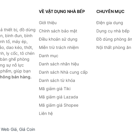
VỀ VẬT DỤNG NHÀ BẾP
CHUYÊN MỤC
Giới thiệu
Điện gia dụng
 thiết bị, đồ dùng
Chính sách bảo mật
Dụng cụ nhà bếp
n, bình đun, bình
Điều khoản sử dụng
Đồ dùng phòng ă
inh tố, máy ép,
o, dao kéo, thớt,
Miễn trừ trách nhiệm
Nội thất phòng ăn
h, ly cốc, tô chén
Danh mục
ư bàn ghế phòng
Danh sách nhãn hiệu
ùng sự nỗ lực
 phẩm, giúp bạn
Danh sách Nhà cung cấp
không bán hàng.
Danh sách từ khóa
Mã giảm giá Tiki
Mã giảm giá Lazada
Mã giảm giá Shopee
Liên hệ
,
Web Giá
,
Giá Coin