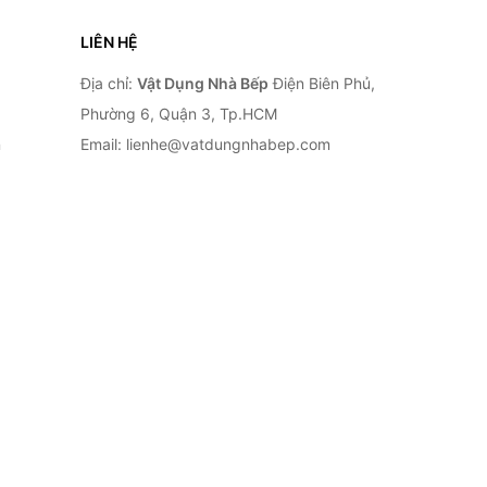
LIÊN HỆ
Địa chỉ:
Vật Dụng Nhà Bếp
Điện Biên Phủ,
Phường 6, Quận 3, Tp.HCM
n
Email: lienhe@vatdungnhabep.com