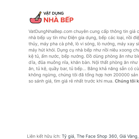
VatDungNhaBep.com chuyên cung cấp thông tin giá cả
nhà bếp uy tín như Điện gia dụng, bếp các loại, nồi điệ
thủy, máy pha cà phê, lò vi sóng, lò nướng, máy xay s
máy hút khói. Dụng cụ nhà bếp như nồi niêu xoong chả
kệ tủ, ấm nước, bếp nướng. Đồ dùng phòng ăn như bìn
dĩa, đũa muỗng nĩa, khăn bàn. Nội thất phòng ăn nh
ăn, tủ kệ, quầy bar, tủ bếp... Bằng khả năng sẵn có c
không ngừng, chúng tôi đã tổng hợp hơn 200000 sản
so sánh giá, tìm giá rẻ nhất trước khi mua.
Chúng tôi 
Liên kết hữu ích:
Tỷ giá
,
The Face Shop 360
,
Giá Vàng