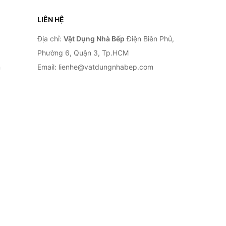
LIÊN HỆ
Địa chỉ:
Vật Dụng Nhà Bếp
Điện Biên Phủ,
Phường 6, Quận 3, Tp.HCM
n
Email: lienhe@vatdungnhabep.com