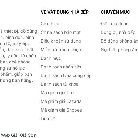
VỀ VẬT DỤNG NHÀ BẾP
CHUYÊN MỤC
Giới thiệu
Điện gia dụng
 thiết bị, đồ dùng
Chính sách bảo mật
Dụng cụ nhà bếp
n, bình đun, bình
Điều khoản sử dụng
Đồ dùng phòng ă
inh tố, máy ép,
o, dao kéo, thớt,
Miễn trừ trách nhiệm
Nội thất phòng ăn
h, ly cốc, tô chén
Danh mục
ư bàn ghế phòng
Danh sách nhãn hiệu
ùng sự nỗ lực
 phẩm, giúp bạn
Danh sách Nhà cung cấp
không bán hàng.
Danh sách từ khóa
Mã giảm giá Tiki
Mã giảm giá Lazada
Mã giảm giá Shopee
Liên hệ
,
Web Giá
,
Giá Coin