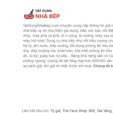
VatDungNhaBep.com chuyên cung cấp thông tin giá cả
nhà bếp uy tín như Điện gia dụng, bếp các loại, nồi điệ
thủy, máy pha cà phê, lò vi sóng, lò nướng, máy xay s
máy hút khói. Dụng cụ nhà bếp như nồi niêu xoong chả
kệ tủ, ấm nước, bếp nướng. Đồ dùng phòng ăn như bìn
dĩa, đũa muỗng nĩa, khăn bàn. Nội thất phòng ăn nh
ăn, tủ kệ, quầy bar, tủ bếp... Bằng khả năng sẵn có c
không ngừng, chúng tôi đã tổng hợp hơn 200000 sản
so sánh giá, tìm giá rẻ nhất trước khi mua.
Chúng tôi 
Liên kết hữu ích:
Tỷ giá
,
The Face Shop 360
,
Giá Vàng