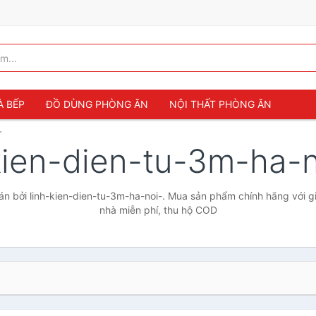
À BẾP
ĐỒ DÙNG PHÒNG ĂN
NỘI THẤT PHÒNG ĂN
-
kien-dien-tu-3m-ha-
n bởi linh-kien-dien-tu-3m-ha-noi-. Mua sản phẩm chính hãng với giá
nhà miễn phí, thu hộ COD