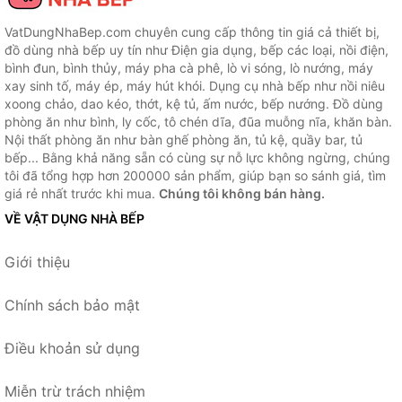
VatDungNhaBep.com chuyên cung cấp thông tin giá cả thiết bị,
đồ dùng nhà bếp uy tín như Điện gia dụng, bếp các loại, nồi điện,
bình đun, bình thủy, máy pha cà phê, lò vi sóng, lò nướng, máy
xay sinh tố, máy ép, máy hút khói. Dụng cụ nhà bếp như nồi niêu
xoong chảo, dao kéo, thớt, kệ tủ, ấm nước, bếp nướng. Đồ dùng
phòng ăn như bình, ly cốc, tô chén dĩa, đũa muỗng nĩa, khăn bàn.
Nội thất phòng ăn như bàn ghế phòng ăn, tủ kệ, quầy bar, tủ
bếp... Bằng khả năng sẵn có cùng sự nỗ lực không ngừng, chúng
tôi đã tổng hợp hơn 200000 sản phẩm, giúp bạn so sánh giá, tìm
giá rẻ nhất trước khi mua.
Chúng tôi không bán hàng.
VỀ VẬT DỤNG NHÀ BẾP
Giới thiệu
Chính sách bảo mật
Điều khoản sử dụng
Miễn trừ trách nhiệm