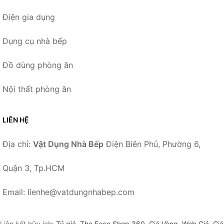
Điện gia dụng
Dụng cụ nhà bếp
Đồ dùng phòng ăn
Nội thất phòng ăn
LIÊN HỆ
Địa chỉ:
Vật Dụng Nhà Bếp
Điện Biên Phủ, Phường 6,
Quận 3, Tp.HCM
Email: lienhe@vatdungnhabep.com
Liên kết hữu ích:
Tỷ giá
,
The Face Shop 360
,
Giá Vàng
,
Web Giá
,
Giá