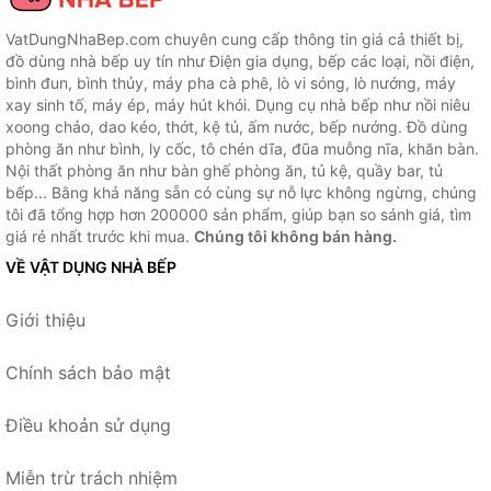
VatDungNhaBep.com chuyên cung cấp thông tin giá cả thiết bị,
đồ dùng nhà bếp uy tín như Điện gia dụng, bếp các loại, nồi điện,
bình đun, bình thủy, máy pha cà phê, lò vi sóng, lò nướng, máy
xay sinh tố, máy ép, máy hút khói. Dụng cụ nhà bếp như nồi niêu
xoong chảo, dao kéo, thớt, kệ tủ, ấm nước, bếp nướng. Đồ dùng
phòng ăn như bình, ly cốc, tô chén dĩa, đũa muỗng nĩa, khăn bàn.
Nội thất phòng ăn như bàn ghế phòng ăn, tủ kệ, quầy bar, tủ
bếp... Bằng khả năng sẵn có cùng sự nỗ lực không ngừng, chúng
tôi đã tổng hợp hơn 200000 sản phẩm, giúp bạn so sánh giá, tìm
giá rẻ nhất trước khi mua.
Chúng tôi không bán hàng.
VỀ VẬT DỤNG NHÀ BẾP
Giới thiệu
Chính sách bảo mật
Điều khoản sử dụng
Miễn trừ trách nhiệm