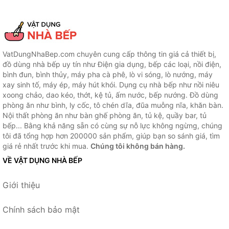
VatDungNhaBep.com chuyên cung cấp thông tin giá cả thiết bị,
đồ dùng nhà bếp uy tín như Điện gia dụng, bếp các loại, nồi điện,
bình đun, bình thủy, máy pha cà phê, lò vi sóng, lò nướng, máy
xay sinh tố, máy ép, máy hút khói. Dụng cụ nhà bếp như nồi niêu
xoong chảo, dao kéo, thớt, kệ tủ, ấm nước, bếp nướng. Đồ dùng
phòng ăn như bình, ly cốc, tô chén dĩa, đũa muỗng nĩa, khăn bàn.
Nội thất phòng ăn như bàn ghế phòng ăn, tủ kệ, quầy bar, tủ
bếp... Bằng khả năng sẵn có cùng sự nỗ lực không ngừng, chúng
tôi đã tổng hợp hơn 200000 sản phẩm, giúp bạn so sánh giá, tìm
giá rẻ nhất trước khi mua.
Chúng tôi không bán hàng.
VỀ VẬT DỤNG NHÀ BẾP
Giới thiệu
Chính sách bảo mật