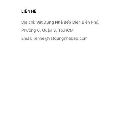
LIÊN HỆ
Địa chỉ:
Vật Dụng Nhà Bếp
Điện Biên Phủ,
Phường 6, Quận 3, Tp.HCM
n
Email: lienhe@vatdungnhabep.com