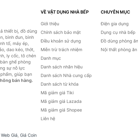
VỀ VẬT DỤNG NHÀ BẾP
CHUYÊN MỤC
Giới thiệu
Điện gia dụng
 thiết bị, đồ dùng
Chính sách bảo mật
Dụng cụ nhà bếp
n, bình đun, bình
Điều khoản sử dụng
Đồ dùng phòng ă
inh tố, máy ép,
o, dao kéo, thớt,
Miễn trừ trách nhiệm
Nội thất phòng ăn
h, ly cốc, tô chén
Danh mục
ư bàn ghế phòng
Danh sách nhãn hiệu
ùng sự nỗ lực
 phẩm, giúp bạn
Danh sách Nhà cung cấp
không bán hàng.
Danh sách từ khóa
Mã giảm giá Tiki
Mã giảm giá Lazada
Mã giảm giá Shopee
Liên hệ
,
Web Giá
,
Giá Coin