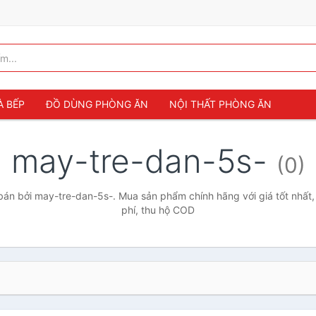
À BẾP
ĐỒ DÙNG PHÒNG ĂN
NỘI THẤT PHÒNG ĂN
may-tre-dan-5s-
(0)
án bởi may-tre-dan-5s-. Mua sản phẩm chính hãng với giá tốt nhất,
phí, thu hộ COD