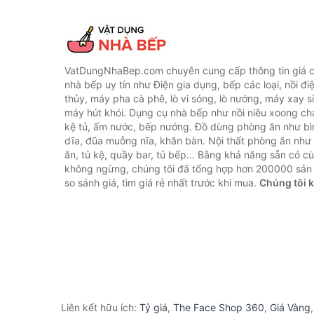
VatDungNhaBep.com chuyên cung cấp thông tin giá cả
nhà bếp uy tín như Điện gia dụng, bếp các loại, nồi điệ
thủy, máy pha cà phê, lò vi sóng, lò nướng, máy xay s
máy hút khói. Dụng cụ nhà bếp như nồi niêu xoong chả
kệ tủ, ấm nước, bếp nướng. Đồ dùng phòng ăn như bìn
dĩa, đũa muỗng nĩa, khăn bàn. Nội thất phòng ăn nh
ăn, tủ kệ, quầy bar, tủ bếp... Bằng khả năng sẵn có c
không ngừng, chúng tôi đã tổng hợp hơn 200000 sản
so sánh giá, tìm giá rẻ nhất trước khi mua.
Chúng tôi 
Liên kết hữu ích:
Tỷ giá
,
The Face Shop 360
,
Giá Vàng