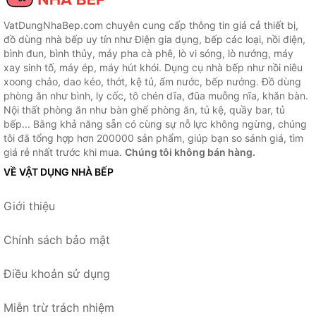
VatDungNhaBep.com chuyên cung cấp thông tin giá cả thiết bị,
đồ dùng nhà bếp uy tín như Điện gia dụng, bếp các loại, nồi điện,
bình đun, bình thủy, máy pha cà phê, lò vi sóng, lò nướng, máy
xay sinh tố, máy ép, máy hút khói. Dụng cụ nhà bếp như nồi niêu
xoong chảo, dao kéo, thớt, kệ tủ, ấm nước, bếp nướng. Đồ dùng
phòng ăn như bình, ly cốc, tô chén dĩa, đũa muỗng nĩa, khăn bàn.
Nội thất phòng ăn như bàn ghế phòng ăn, tủ kệ, quầy bar, tủ
bếp... Bằng khả năng sẵn có cùng sự nỗ lực không ngừng, chúng
tôi đã tổng hợp hơn 200000 sản phẩm, giúp bạn so sánh giá, tìm
giá rẻ nhất trước khi mua.
Chúng tôi không bán hàng.
VỀ VẬT DỤNG NHÀ BẾP
Giới thiệu
Chính sách bảo mật
Điều khoản sử dụng
Miễn trừ trách nhiệm