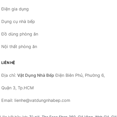
Điện gia dụng
Dụng cụ nhà bếp
Đồ dùng phòng ăn
Nội thất phòng ăn
LIÊN HỆ
Địa chỉ:
Vật Dụng Nhà Bếp
Điện Biên Phủ, Phường 6,
Quận 3, Tp.HCM
Email: lienhe@vatdungnhabep.com
Liên kết hữu ích:
Tỷ giá
,
The Face Shop 360
,
Giá Vàng
,
Web Giá
,
Giá