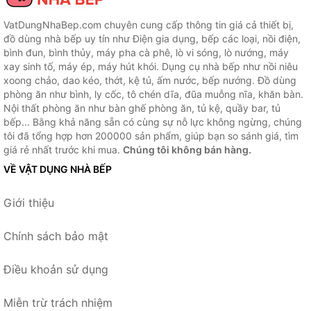
VatDungNhaBep.com chuyên cung cấp thông tin giá cả thiết bị,
đồ dùng nhà bếp uy tín như Điện gia dụng, bếp các loại, nồi điện,
bình đun, bình thủy, máy pha cà phê, lò vi sóng, lò nướng, máy
xay sinh tố, máy ép, máy hút khói. Dụng cụ nhà bếp như nồi niêu
xoong chảo, dao kéo, thớt, kệ tủ, ấm nước, bếp nướng. Đồ dùng
phòng ăn như bình, ly cốc, tô chén dĩa, đũa muỗng nĩa, khăn bàn.
Nội thất phòng ăn như bàn ghế phòng ăn, tủ kệ, quầy bar, tủ
bếp... Bằng khả năng sẵn có cùng sự nỗ lực không ngừng, chúng
tôi đã tổng hợp hơn 200000 sản phẩm, giúp bạn so sánh giá, tìm
giá rẻ nhất trước khi mua.
Chúng tôi không bán hàng.
VỀ VẬT DỤNG NHÀ BẾP
Giới thiệu
Chính sách bảo mật
Điều khoản sử dụng
Miễn trừ trách nhiệm