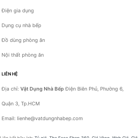
Điện gia dụng
Dụng cụ nhà bếp
Đồ dùng phòng ăn
Nội thất phòng ăn
LIÊN HỆ
Địa chỉ:
Vật Dụng Nhà Bếp
Điện Biên Phủ, Phường 6,
Quận 3, Tp.HCM
Email: lienhe@vatdungnhabep.com
Liên kết hữu ích:
Tỷ giá
,
The Face Shop 360
,
Giá Vàng
,
Web Giá
,
Giá