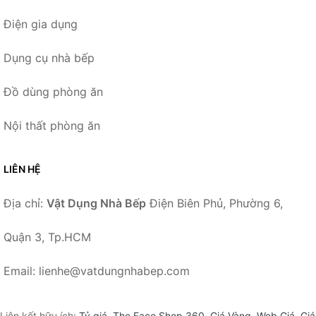
Điện gia dụng
Dụng cụ nhà bếp
Đồ dùng phòng ăn
Nội thất phòng ăn
LIÊN HỆ
Địa chỉ:
Vật Dụng Nhà Bếp
Điện Biên Phủ, Phường 6,
Quận 3, Tp.HCM
Email: lienhe@vatdungnhabep.com
Liên kết hữu ích:
Tỷ giá
,
The Face Shop 360
,
Giá Vàng
,
Web Giá
,
Giá