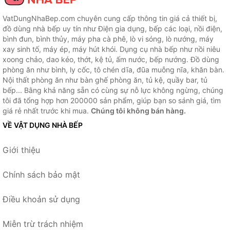
VatDungNhaBep.com chuyên cung cấp thông tin giá cả thiết bị,
đồ dùng nhà bếp uy tín như Điện gia dụng, bếp các loại, nồi điện,
bình đun, bình thủy, máy pha cà phê, lò vi sóng, lò nướng, máy
xay sinh tố, máy ép, máy hút khói. Dụng cụ nhà bếp như nồi niêu
xoong chảo, dao kéo, thớt, kệ tủ, ấm nước, bếp nướng. Đồ dùng
phòng ăn như bình, ly cốc, tô chén dĩa, đũa muỗng nĩa, khăn bàn.
Nội thất phòng ăn như bàn ghế phòng ăn, tủ kệ, quầy bar, tủ
bếp... Bằng khả năng sẵn có cùng sự nỗ lực không ngừng, chúng
tôi đã tổng hợp hơn 200000 sản phẩm, giúp bạn so sánh giá, tìm
giá rẻ nhất trước khi mua.
Chúng tôi không bán hàng.
VỀ VẬT DỤNG NHÀ BẾP
Giới thiệu
Chính sách bảo mật
Điều khoản sử dụng
Miễn trừ trách nhiệm