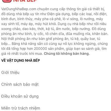
VatDungNhaBep.com chuyên cung cấp thông tin giá cả thiết bị,
đồ dùng nhà bếp uy tín như Điện gia dụng, bếp các loại, nồi điện,
bình đun, bình thủy, máy pha cà phê, lò vi sóng, lò nướng, máy
xay sinh tố, máy ép, máy hút khói. Dụng cụ nhà bếp như nồi niêu
xoong chảo, dao kéo, thớt, kệ tủ, ấm nước, bếp nướng. Đồ dùng
phòng ăn như bình, ly cốc, tô chén dĩa, đũa muỗng nĩa, khăn bàn.
Nội thất phòng ăn như bàn ghế phòng ăn, tủ kệ, quầy bar, tủ
bếp... Bằng khả năng sẵn có cùng sự nỗ lực không ngừng, chúng
tôi đã tổng hợp hơn 200000 sản phẩm, giúp bạn so sánh giá, tìm
giá rẻ nhất trước khi mua.
Chúng tôi không bán hàng.
VỀ VẬT DỤNG NHÀ BẾP
Giới thiệu
Chính sách bảo mật
Điều khoản sử dụng
Miễn trừ trách nhiệm