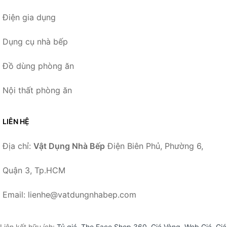
Điện gia dụng
Dụng cụ nhà bếp
Đồ dùng phòng ăn
Nội thất phòng ăn
LIÊN HỆ
Địa chỉ:
Vật Dụng Nhà Bếp
Điện Biên Phủ, Phường 6,
Quận 3, Tp.HCM
Email: lienhe@vatdungnhabep.com
Liên kết hữu ích:
Tỷ giá
,
The Face Shop 360
,
Giá Vàng
,
Web Giá
,
Giá