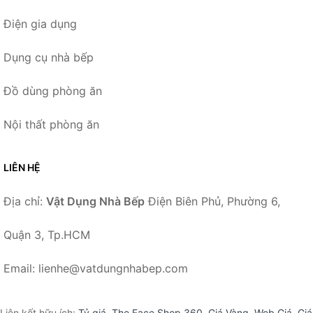
Điện gia dụng
Dụng cụ nhà bếp
Đồ dùng phòng ăn
Nội thất phòng ăn
LIÊN HỆ
Địa chỉ:
Vật Dụng Nhà Bếp
Điện Biên Phủ, Phường 6,
Quận 3, Tp.HCM
Email: lienhe@vatdungnhabep.com
Liên kết hữu ích:
Tỷ giá
,
The Face Shop 360
,
Giá Vàng
,
Web Giá
,
Giá