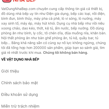
VatDungNhaBep.com chuyên cung cấp thông tin giá cả thiết bị,
đồ dùng nhà bếp uy tín như Điện gia dụng, bếp các loại, nồi điện,
bình đun, bình thủy, máy pha cà phê, lò vi sóng, lò nướng, máy
xay sinh tố, máy ép, máy hút khói. Dụng cụ nhà bếp như nồi niêu
xoong chảo, dao kéo, thớt, kệ tủ, ấm nước, bếp nướng. Đồ dùng
phòng ăn như bình, ly cốc, tô chén dĩa, đũa muỗng nĩa, khăn bàn.
Nội thất phòng ăn như bàn ghế phòng ăn, tủ kệ, quầy bar, tủ
bếp... Bằng khả năng sẵn có cùng sự nỗ lực không ngừng, chúng
tôi đã tổng hợp hơn 200000 sản phẩm, giúp bạn so sánh giá, tìm
giá rẻ nhất trước khi mua.
Chúng tôi không bán hàng.
VỀ VẬT DỤNG NHÀ BẾP
Giới thiệu
Chính sách bảo mật
Điều khoản sử dụng
Miễn trừ trách nhiệm