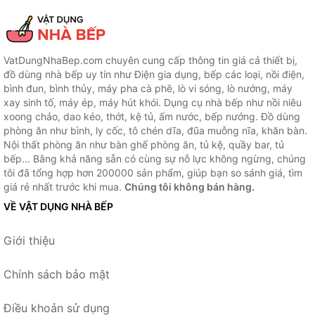
VatDungNhaBep.com chuyên cung cấp thông tin giá cả thiết bị,
đồ dùng nhà bếp uy tín như Điện gia dụng, bếp các loại, nồi điện,
bình đun, bình thủy, máy pha cà phê, lò vi sóng, lò nướng, máy
xay sinh tố, máy ép, máy hút khói. Dụng cụ nhà bếp như nồi niêu
xoong chảo, dao kéo, thớt, kệ tủ, ấm nước, bếp nướng. Đồ dùng
phòng ăn như bình, ly cốc, tô chén dĩa, đũa muỗng nĩa, khăn bàn.
Nội thất phòng ăn như bàn ghế phòng ăn, tủ kệ, quầy bar, tủ
bếp... Bằng khả năng sẵn có cùng sự nỗ lực không ngừng, chúng
tôi đã tổng hợp hơn 200000 sản phẩm, giúp bạn so sánh giá, tìm
giá rẻ nhất trước khi mua.
Chúng tôi không bán hàng.
VỀ VẬT DỤNG NHÀ BẾP
Giới thiệu
Chính sách bảo mật
Điều khoản sử dụng