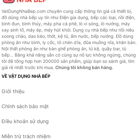
VatDungNhaBep.com chuyên cung cấp thông tin giá cả thiết bị,
đồ dùng nhà bếp uy tín như Điện gia dụng, bếp các loại, nồi điện,
bình đun, bình thủy, máy pha cà phê, lò vi sóng, lò nướng, máy
xay sinh tố, máy ép, máy hút khói. Dụng cụ nhà bếp như nồi niêu
xoong chảo, dao kéo, thớt, kệ tủ, ấm nước, bếp nướng. Đồ dùng
phòng ăn như bình, ly cốc, tô chén dĩa, đũa muỗng nĩa, khăn bàn.
Nội thất phòng ăn như bàn ghế phòng ăn, tủ kệ, quầy bar, tủ
bếp... Bằng khả năng sẵn có cùng sự nỗ lực không ngừng, chúng
tôi đã tổng hợp hơn 200000 sản phẩm, giúp bạn so sánh giá, tìm
giá rẻ nhất trước khi mua.
Chúng tôi không bán hàng.
VỀ VẬT DỤNG NHÀ BẾP
Giới thiệu
Chính sách bảo mật
Điều khoản sử dụng
Miễn trừ trách nhiệm