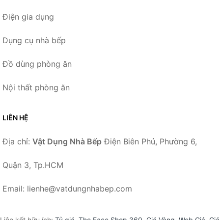
Điện gia dụng
Dụng cụ nhà bếp
Đồ dùng phòng ăn
Nội thất phòng ăn
LIÊN HỆ
Địa chỉ:
Vật Dụng Nhà Bếp
Điện Biên Phủ, Phường 6,
Quận 3, Tp.HCM
Email: lienhe@vatdungnhabep.com
Liên kết hữu ích:
Tỷ giá
,
The Face Shop 360
,
Giá Vàng
,
Web Giá
,
Giá