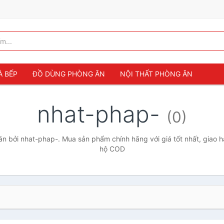
À BẾP
ĐỒ DÙNG PHÒNG ĂN
NỘI THẤT PHÒNG ĂN
nhat-phap-
(0)
 bởi nhat-phap-. Mua sản phẩm chính hãng với giá tốt nhất, giao h
hộ COD