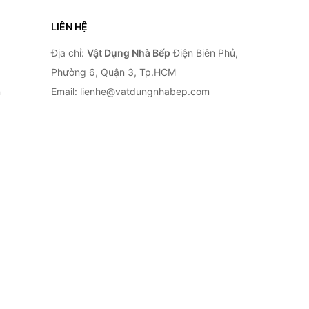
LIÊN HỆ
Địa chỉ:
Vật Dụng Nhà Bếp
Điện Biên Phủ,
Phường 6, Quận 3, Tp.HCM
n
Email: lienhe@vatdungnhabep.com