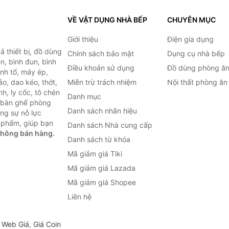
VỀ VẬT DỤNG NHÀ BẾP
CHUYÊN MỤC
Giới thiệu
Điện gia dụng
 thiết bị, đồ dùng
Chính sách bảo mật
Dụng cụ nhà bếp
n, bình đun, bình
Điều khoản sử dụng
Đồ dùng phòng ă
inh tố, máy ép,
o, dao kéo, thớt,
Miễn trừ trách nhiệm
Nội thất phòng ăn
h, ly cốc, tô chén
Danh mục
ư bàn ghế phòng
Danh sách nhãn hiệu
ùng sự nỗ lực
 phẩm, giúp bạn
Danh sách Nhà cung cấp
không bán hàng.
Danh sách từ khóa
Mã giảm giá Tiki
Mã giảm giá Lazada
Mã giảm giá Shopee
Liên hệ
,
Web Giá
,
Giá Coin