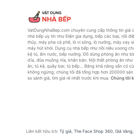
VatDungNhaBep.com chuyên cung cấp thông tin giá cả
nhà bếp uy tín như Điện gia dụng, bếp các loại, nồi điệ
thủy, máy pha cà phê, lò vi sóng, lò nướng, máy xay s
máy hút khói. Dụng cụ nhà bếp như nồi niêu xoong chả
kệ tủ, ấm nước, bếp nướng. Đồ dùng phòng ăn như bìn
dĩa, đũa muỗng nĩa, khăn bàn. Nội thất phòng ăn nh
ăn, tủ kệ, quầy bar, tủ bếp... Bằng khả năng sẵn có c
không ngừng, chúng tôi đã tổng hợp hơn 200000 sản
so sánh giá, tìm giá rẻ nhất trước khi mua.
Chúng tôi 
Liên kết hữu ích:
Tỷ giá
,
The Face Shop 360
,
Giá Vàng