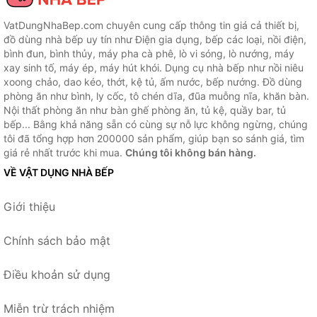
VatDungNhaBep.com chuyên cung cấp thông tin giá cả thiết bị,
đồ dùng nhà bếp uy tín như Điện gia dụng, bếp các loại, nồi điện,
bình đun, bình thủy, máy pha cà phê, lò vi sóng, lò nướng, máy
xay sinh tố, máy ép, máy hút khói. Dụng cụ nhà bếp như nồi niêu
xoong chảo, dao kéo, thớt, kệ tủ, ấm nước, bếp nướng. Đồ dùng
phòng ăn như bình, ly cốc, tô chén dĩa, đũa muỗng nĩa, khăn bàn.
Nội thất phòng ăn như bàn ghế phòng ăn, tủ kệ, quầy bar, tủ
bếp... Bằng khả năng sẵn có cùng sự nỗ lực không ngừng, chúng
tôi đã tổng hợp hơn 200000 sản phẩm, giúp bạn so sánh giá, tìm
giá rẻ nhất trước khi mua.
Chúng tôi không bán hàng.
VỀ VẬT DỤNG NHÀ BẾP
Giới thiệu
Chính sách bảo mật
Điều khoản sử dụng
Miễn trừ trách nhiệm