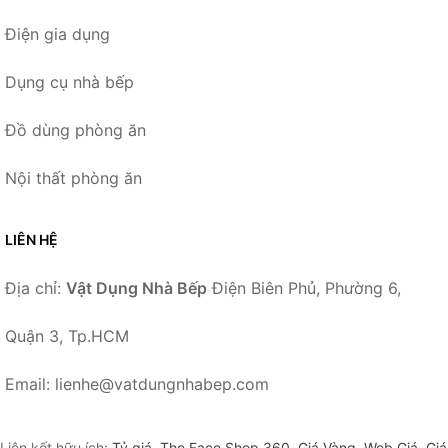
Điện gia dụng
Dụng cụ nhà bếp
Đồ dùng phòng ăn
Nội thất phòng ăn
LIÊN HỆ
Địa chỉ:
Vật Dụng Nhà Bếp
Điện Biên Phủ, Phường 6,
Quận 3, Tp.HCM
Email: lienhe@vatdungnhabep.com
Liên kết hữu ích:
Tỷ giá
,
The Face Shop 360
,
Giá Vàng
,
Web Giá
,
Giá