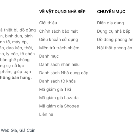
VỀ VẬT DỤNG NHÀ BẾP
CHUYÊN MỤC
Giới thiệu
Điện gia dụng
 thiết bị, đồ dùng
Chính sách bảo mật
Dụng cụ nhà bếp
n, bình đun, bình
Điều khoản sử dụng
Đồ dùng phòng ă
inh tố, máy ép,
o, dao kéo, thớt,
Miễn trừ trách nhiệm
Nội thất phòng ăn
h, ly cốc, tô chén
Danh mục
ư bàn ghế phòng
Danh sách nhãn hiệu
ùng sự nỗ lực
 phẩm, giúp bạn
Danh sách Nhà cung cấp
không bán hàng.
Danh sách từ khóa
Mã giảm giá Tiki
Mã giảm giá Lazada
Mã giảm giá Shopee
Liên hệ
,
Web Giá
,
Giá Coin