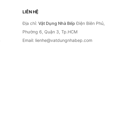
LIÊN HỆ
Địa chỉ:
Vật Dụng Nhà Bếp
Điện Biên Phủ,
Phường 6, Quận 3, Tp.HCM
n
Email: lienhe@vatdungnhabep.com