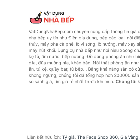
VatDungNhaBep.com chuyên cung cấp thông tin giá cả
nhà bếp uy tín như Điện gia dụng, bếp các loại, nồi điệ
thủy, máy pha cà phê, lò vi sóng, lò nướng, máy xay s
máy hút khói. Dụng cụ nhà bếp như nồi niêu xoong chả
kệ tủ, ấm nước, bếp nướng. Đồ dùng phòng ăn như bìn
dĩa, đũa muỗng nĩa, khăn bàn. Nội thất phòng ăn nh
ăn, tủ kệ, quầy bar, tủ bếp... Bằng khả năng sẵn có c
không ngừng, chúng tôi đã tổng hợp hơn 200000 sản
so sánh giá, tìm giá rẻ nhất trước khi mua.
Chúng tôi 
Liên kết hữu ích:
Tỷ giá
,
The Face Shop 360
,
Giá Vàng