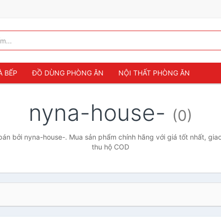
À BẾP
ĐỒ DÙNG PHÒNG ĂN
NỘI THẤT PHÒNG ĂN
nyna-house-
(0)
án bởi nyna-house-. Mua sản phẩm chính hãng với giá tốt nhất, giao
thu hộ COD