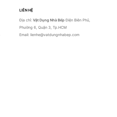
LIÊN HỆ
Địa chỉ:
Vật Dụng Nhà Bếp
Điện Biên Phủ,
Phường 6, Quận 3, Tp.HCM
n
Email: lienhe@vatdungnhabep.com