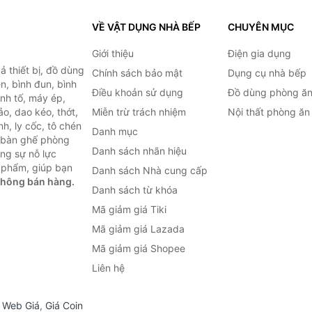
VỀ VẬT DỤNG NHÀ BẾP
CHUYÊN MỤC
Giới thiệu
Điện gia dụng
 thiết bị, đồ dùng
Chính sách bảo mật
Dụng cụ nhà bếp
n, bình đun, bình
Điều khoản sử dụng
Đồ dùng phòng ă
inh tố, máy ép,
o, dao kéo, thớt,
Miễn trừ trách nhiệm
Nội thất phòng ăn
h, ly cốc, tô chén
Danh mục
ư bàn ghế phòng
Danh sách nhãn hiệu
ùng sự nỗ lực
 phẩm, giúp bạn
Danh sách Nhà cung cấp
không bán hàng.
Danh sách từ khóa
Mã giảm giá Tiki
Mã giảm giá Lazada
Mã giảm giá Shopee
Liên hệ
,
Web Giá
,
Giá Coin