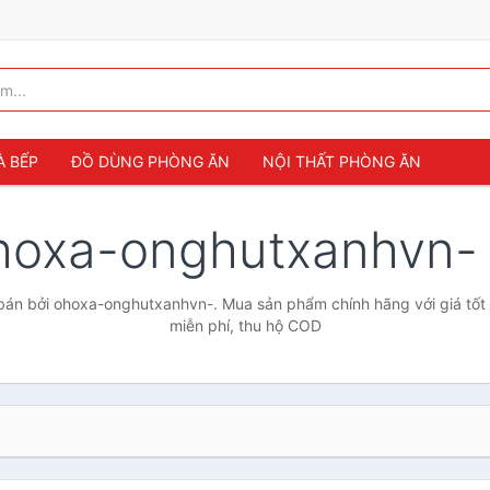
À BẾP
ĐỒ DÙNG PHÒNG ĂN
NỘI THẤT PHÒNG ĂN
hoxa-onghutxanhvn
án bởi ohoxa-onghutxanhvn-. Mua sản phẩm chính hãng với giá tốt 
miễn phí, thu hộ COD