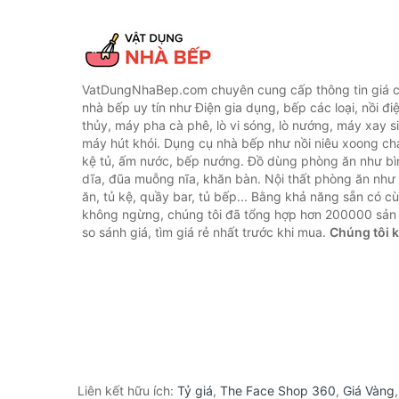
VatDungNhaBep.com chuyên cung cấp thông tin giá cả
nhà bếp uy tín như Điện gia dụng, bếp các loại, nồi điệ
thủy, máy pha cà phê, lò vi sóng, lò nướng, máy xay s
máy hút khói. Dụng cụ nhà bếp như nồi niêu xoong chả
kệ tủ, ấm nước, bếp nướng. Đồ dùng phòng ăn như bìn
dĩa, đũa muỗng nĩa, khăn bàn. Nội thất phòng ăn nh
ăn, tủ kệ, quầy bar, tủ bếp... Bằng khả năng sẵn có c
không ngừng, chúng tôi đã tổng hợp hơn 200000 sản
so sánh giá, tìm giá rẻ nhất trước khi mua.
Chúng tôi 
Liên kết hữu ích:
Tỷ giá
,
The Face Shop 360
,
Giá Vàng