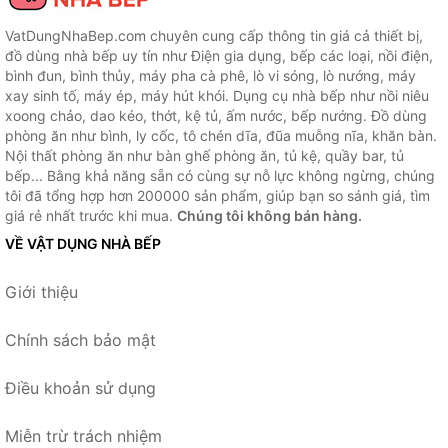
VatDungNhaBep.com chuyên cung cấp thông tin giá cả thiết bị,
đồ dùng nhà bếp uy tín như Điện gia dụng, bếp các loại, nồi điện,
bình đun, bình thủy, máy pha cà phê, lò vi sóng, lò nướng, máy
xay sinh tố, máy ép, máy hút khói. Dụng cụ nhà bếp như nồi niêu
xoong chảo, dao kéo, thớt, kệ tủ, ấm nước, bếp nướng. Đồ dùng
phòng ăn như bình, ly cốc, tô chén dĩa, đũa muỗng nĩa, khăn bàn.
Nội thất phòng ăn như bàn ghế phòng ăn, tủ kệ, quầy bar, tủ
bếp... Bằng khả năng sẵn có cùng sự nỗ lực không ngừng, chúng
tôi đã tổng hợp hơn 200000 sản phẩm, giúp bạn so sánh giá, tìm
giá rẻ nhất trước khi mua.
Chúng tôi không bán hàng.
VỀ VẬT DỤNG NHÀ BẾP
Giới thiệu
Chính sách bảo mật
Điều khoản sử dụng
Miễn trừ trách nhiệm