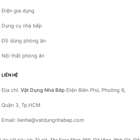
Điện gia dụng
Dụng cụ nhà bếp
Đồ dùng phòng ăn
Nội thất phòng ăn
LIÊN HỆ
Địa chỉ:
Vật Dụng Nhà Bếp
Điện Biên Phủ, Phường 6,
Quận 3, Tp.HCM
Email: lienhe@vatdungnhabep.com
Liên kết hữu ích:
Tỷ giá
,
The Face Shop 360
,
Giá Vàng
,
Web Giá
,
Giá