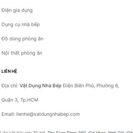
Điện gia dụng
Dụng cụ nhà bếp
Đồ dùng phòng ăn
Nội thất phòng ăn
LIÊN HỆ
Địa chỉ:
Vật Dụng Nhà Bếp
Điện Biên Phủ, Phường 6,
Quận 3, Tp.HCM
Email: lienhe@vatdungnhabep.com
Liên kết hữu ích:
Tỷ giá
,
The Face Shop 360
,
Giá Vàng
,
Web Giá
,
Giá