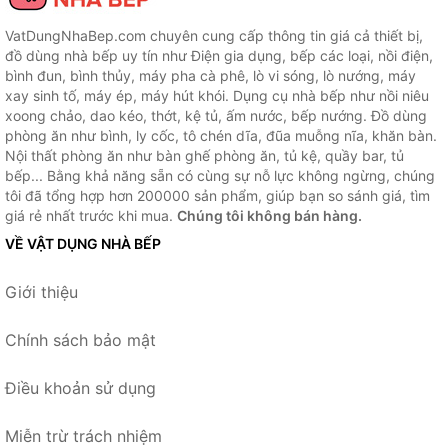
VatDungNhaBep.com chuyên cung cấp thông tin giá cả thiết bị,
đồ dùng nhà bếp uy tín như Điện gia dụng, bếp các loại, nồi điện,
bình đun, bình thủy, máy pha cà phê, lò vi sóng, lò nướng, máy
xay sinh tố, máy ép, máy hút khói. Dụng cụ nhà bếp như nồi niêu
xoong chảo, dao kéo, thớt, kệ tủ, ấm nước, bếp nướng. Đồ dùng
phòng ăn như bình, ly cốc, tô chén dĩa, đũa muỗng nĩa, khăn bàn.
Nội thất phòng ăn như bàn ghế phòng ăn, tủ kệ, quầy bar, tủ
bếp... Bằng khả năng sẵn có cùng sự nỗ lực không ngừng, chúng
tôi đã tổng hợp hơn 200000 sản phẩm, giúp bạn so sánh giá, tìm
giá rẻ nhất trước khi mua.
Chúng tôi không bán hàng.
VỀ VẬT DỤNG NHÀ BẾP
Giới thiệu
Chính sách bảo mật
Điều khoản sử dụng
Miễn trừ trách nhiệm