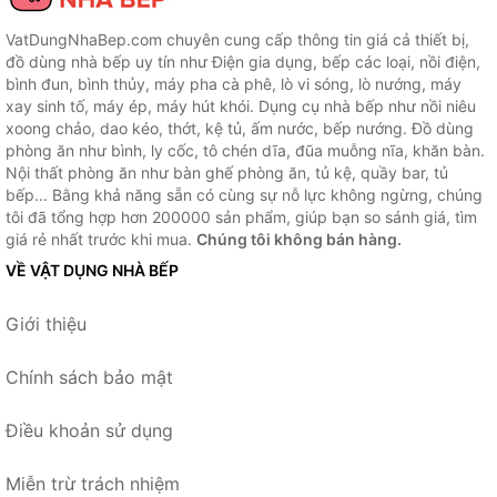
VatDungNhaBep.com chuyên cung cấp thông tin giá cả thiết bị,
đồ dùng nhà bếp uy tín như Điện gia dụng, bếp các loại, nồi điện,
bình đun, bình thủy, máy pha cà phê, lò vi sóng, lò nướng, máy
xay sinh tố, máy ép, máy hút khói. Dụng cụ nhà bếp như nồi niêu
xoong chảo, dao kéo, thớt, kệ tủ, ấm nước, bếp nướng. Đồ dùng
phòng ăn như bình, ly cốc, tô chén dĩa, đũa muỗng nĩa, khăn bàn.
Nội thất phòng ăn như bàn ghế phòng ăn, tủ kệ, quầy bar, tủ
bếp... Bằng khả năng sẵn có cùng sự nỗ lực không ngừng, chúng
tôi đã tổng hợp hơn 200000 sản phẩm, giúp bạn so sánh giá, tìm
giá rẻ nhất trước khi mua.
Chúng tôi không bán hàng.
VỀ VẬT DỤNG NHÀ BẾP
Giới thiệu
Chính sách bảo mật
Điều khoản sử dụng
Miễn trừ trách nhiệm