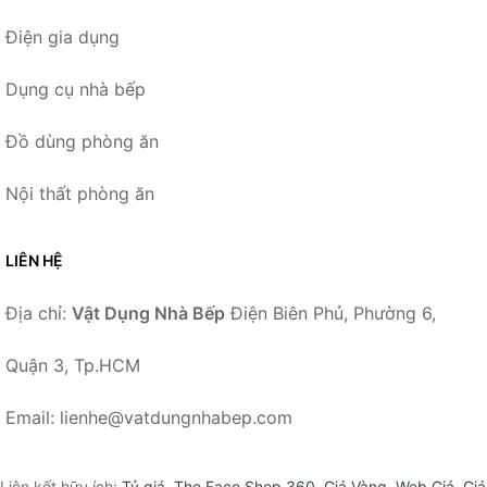
Điện gia dụng
Dụng cụ nhà bếp
Đồ dùng phòng ăn
Nội thất phòng ăn
LIÊN HỆ
Địa chỉ:
Vật Dụng Nhà Bếp
Điện Biên Phủ, Phường 6,
Quận 3, Tp.HCM
Email: lienhe@vatdungnhabep.com
Liên kết hữu ích:
Tỷ giá
,
The Face Shop 360
,
Giá Vàng
,
Web Giá
,
Giá