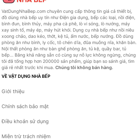
VatDungNhaBep.com chuyên cung cấp thông tin giá cả thiết bị,
đồ dùng nhà bếp uy tín như Điện gia dụng, bếp các loại, nồi điện,
bình đun, bình thủy, máy pha cà phê, lò vi sóng, lò nướng, máy
xay sinh tố, máy ép, máy hút khói. Dụng cụ nhà bếp như nồi niêu
xoong chảo, dao kéo, thớt, kệ tủ, ấm nước, bếp nướng. Đồ dùng
phòng ăn như bình, ly cốc, tô chén dĩa, đũa muỗng nĩa, khăn bàn.
Nội thất phòng ăn như bàn ghế phòng ăn, tủ kệ, quầy bar, tủ
bếp... Bằng khả năng sẵn có cùng sự nỗ lực không ngừng, chúng
tôi đã tổng hợp hơn 200000 sản phẩm, giúp bạn so sánh giá, tìm
giá rẻ nhất trước khi mua.
Chúng tôi không bán hàng.
VỀ VẬT DỤNG NHÀ BẾP
Giới thiệu
Chính sách bảo mật
Điều khoản sử dụng
Miễn trừ trách nhiệm