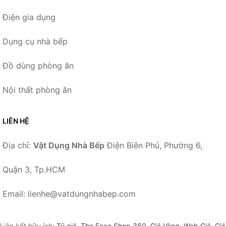
Điện gia dụng
Dụng cụ nhà bếp
Đồ dùng phòng ăn
Nội thất phòng ăn
LIÊN HỆ
Địa chỉ:
Vật Dụng Nhà Bếp
Điện Biên Phủ, Phường 6,
Quận 3, Tp.HCM
Email: lienhe@vatdungnhabep.com
Liên kết hữu ích:
Tỷ giá
,
The Face Shop 360
,
Giá Vàng
,
Web Giá
,
Giá