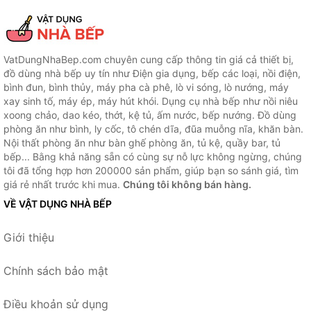
VatDungNhaBep.com chuyên cung cấp thông tin giá cả thiết bị,
đồ dùng nhà bếp uy tín như Điện gia dụng, bếp các loại, nồi điện,
bình đun, bình thủy, máy pha cà phê, lò vi sóng, lò nướng, máy
xay sinh tố, máy ép, máy hút khói. Dụng cụ nhà bếp như nồi niêu
xoong chảo, dao kéo, thớt, kệ tủ, ấm nước, bếp nướng. Đồ dùng
phòng ăn như bình, ly cốc, tô chén dĩa, đũa muỗng nĩa, khăn bàn.
Nội thất phòng ăn như bàn ghế phòng ăn, tủ kệ, quầy bar, tủ
bếp... Bằng khả năng sẵn có cùng sự nỗ lực không ngừng, chúng
tôi đã tổng hợp hơn 200000 sản phẩm, giúp bạn so sánh giá, tìm
giá rẻ nhất trước khi mua.
Chúng tôi không bán hàng.
VỀ VẬT DỤNG NHÀ BẾP
Giới thiệu
Chính sách bảo mật
Điều khoản sử dụng