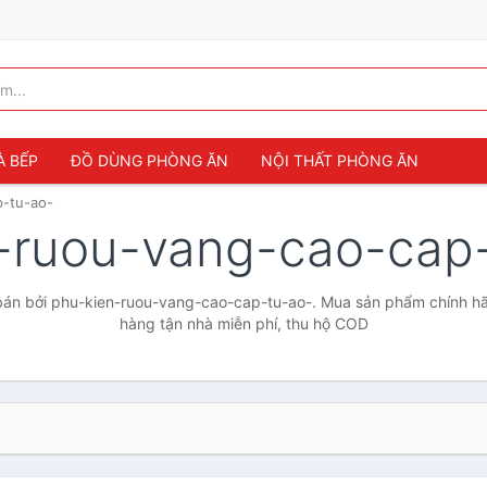
À BẾP
ĐỒ DÙNG PHÒNG ĂN
NỘI THẤT PHÒNG ĂN
p-tu-ao-
-ruou-vang-cao-cap
án bởi phu-kien-ruou-vang-cao-cap-tu-ao-. Mua sản phẩm chính hãng
hàng tận nhà miễn phí, thu hộ COD