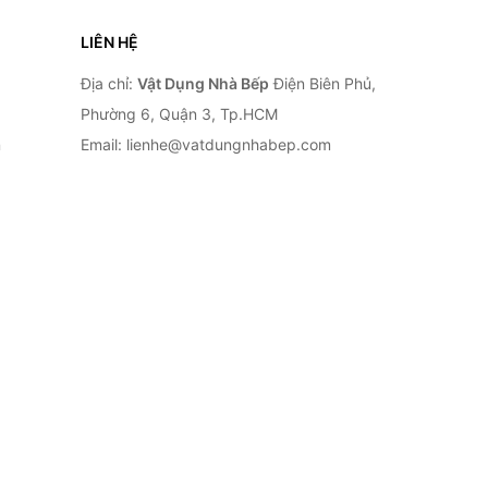
LIÊN HỆ
Địa chỉ:
Vật Dụng Nhà Bếp
Điện Biên Phủ,
Phường 6, Quận 3, Tp.HCM
n
Email: lienhe@vatdungnhabep.com