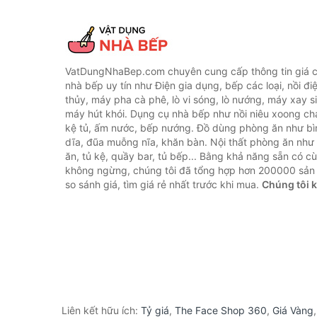
VatDungNhaBep.com chuyên cung cấp thông tin giá cả
nhà bếp uy tín như Điện gia dụng, bếp các loại, nồi điệ
thủy, máy pha cà phê, lò vi sóng, lò nướng, máy xay s
máy hút khói. Dụng cụ nhà bếp như nồi niêu xoong chả
kệ tủ, ấm nước, bếp nướng. Đồ dùng phòng ăn như bìn
dĩa, đũa muỗng nĩa, khăn bàn. Nội thất phòng ăn nh
ăn, tủ kệ, quầy bar, tủ bếp... Bằng khả năng sẵn có c
không ngừng, chúng tôi đã tổng hợp hơn 200000 sản
so sánh giá, tìm giá rẻ nhất trước khi mua.
Chúng tôi 
Liên kết hữu ích:
Tỷ giá
,
The Face Shop 360
,
Giá Vàng