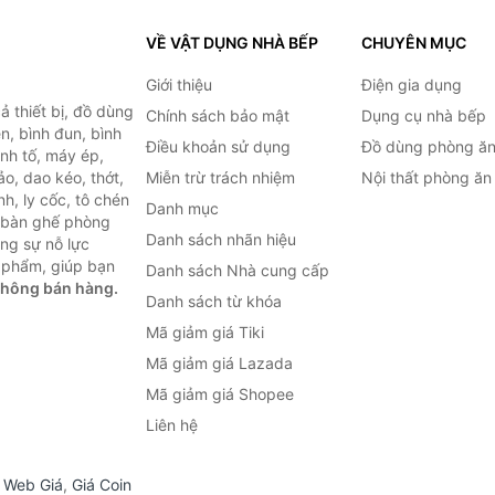
VỀ VẬT DỤNG NHÀ BẾP
CHUYÊN MỤC
Giới thiệu
Điện gia dụng
 thiết bị, đồ dùng
Chính sách bảo mật
Dụng cụ nhà bếp
n, bình đun, bình
Điều khoản sử dụng
Đồ dùng phòng ă
inh tố, máy ép,
o, dao kéo, thớt,
Miễn trừ trách nhiệm
Nội thất phòng ăn
h, ly cốc, tô chén
Danh mục
ư bàn ghế phòng
Danh sách nhãn hiệu
ùng sự nỗ lực
 phẩm, giúp bạn
Danh sách Nhà cung cấp
không bán hàng.
Danh sách từ khóa
Mã giảm giá Tiki
Mã giảm giá Lazada
Mã giảm giá Shopee
Liên hệ
,
Web Giá
,
Giá Coin