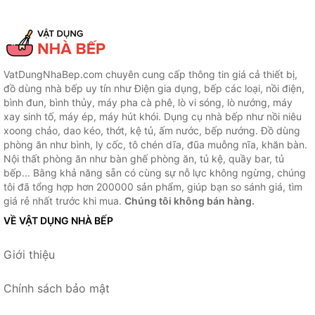
VatDungNhaBep.com chuyên cung cấp thông tin giá cả thiết bị,
đồ dùng nhà bếp uy tín như Điện gia dụng, bếp các loại, nồi điện,
bình đun, bình thủy, máy pha cà phê, lò vi sóng, lò nướng, máy
xay sinh tố, máy ép, máy hút khói. Dụng cụ nhà bếp như nồi niêu
xoong chảo, dao kéo, thớt, kệ tủ, ấm nước, bếp nướng. Đồ dùng
phòng ăn như bình, ly cốc, tô chén dĩa, đũa muỗng nĩa, khăn bàn.
Nội thất phòng ăn như bàn ghế phòng ăn, tủ kệ, quầy bar, tủ
bếp... Bằng khả năng sẵn có cùng sự nỗ lực không ngừng, chúng
tôi đã tổng hợp hơn 200000 sản phẩm, giúp bạn so sánh giá, tìm
giá rẻ nhất trước khi mua.
Chúng tôi không bán hàng.
VỀ VẬT DỤNG NHÀ BẾP
Giới thiệu
Chính sách bảo mật