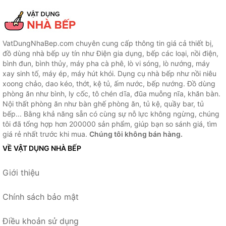
VatDungNhaBep.com chuyên cung cấp thông tin giá cả thiết bị,
đồ dùng nhà bếp uy tín như Điện gia dụng, bếp các loại, nồi điện,
bình đun, bình thủy, máy pha cà phê, lò vi sóng, lò nướng, máy
xay sinh tố, máy ép, máy hút khói. Dụng cụ nhà bếp như nồi niêu
xoong chảo, dao kéo, thớt, kệ tủ, ấm nước, bếp nướng. Đồ dùng
phòng ăn như bình, ly cốc, tô chén dĩa, đũa muỗng nĩa, khăn bàn.
Nội thất phòng ăn như bàn ghế phòng ăn, tủ kệ, quầy bar, tủ
bếp... Bằng khả năng sẵn có cùng sự nỗ lực không ngừng, chúng
tôi đã tổng hợp hơn 200000 sản phẩm, giúp bạn so sánh giá, tìm
giá rẻ nhất trước khi mua.
Chúng tôi không bán hàng.
VỀ VẬT DỤNG NHÀ BẾP
Giới thiệu
Chính sách bảo mật
Điều khoản sử dụng