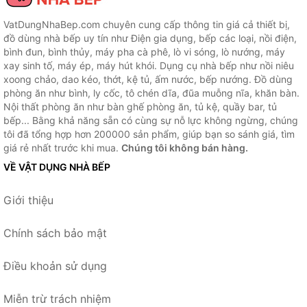
VatDungNhaBep.com chuyên cung cấp thông tin giá cả thiết bị,
đồ dùng nhà bếp uy tín như Điện gia dụng, bếp các loại, nồi điện,
bình đun, bình thủy, máy pha cà phê, lò vi sóng, lò nướng, máy
xay sinh tố, máy ép, máy hút khói. Dụng cụ nhà bếp như nồi niêu
xoong chảo, dao kéo, thớt, kệ tủ, ấm nước, bếp nướng. Đồ dùng
phòng ăn như bình, ly cốc, tô chén dĩa, đũa muỗng nĩa, khăn bàn.
Nội thất phòng ăn như bàn ghế phòng ăn, tủ kệ, quầy bar, tủ
bếp... Bằng khả năng sẵn có cùng sự nỗ lực không ngừng, chúng
tôi đã tổng hợp hơn 200000 sản phẩm, giúp bạn so sánh giá, tìm
giá rẻ nhất trước khi mua.
Chúng tôi không bán hàng.
VỀ VẬT DỤNG NHÀ BẾP
Giới thiệu
Chính sách bảo mật
Điều khoản sử dụng
Miễn trừ trách nhiệm