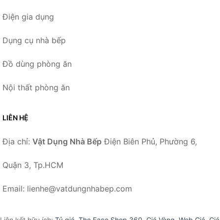
Điện gia dụng
Dụng cụ nhà bếp
Đồ dùng phòng ăn
Nội thất phòng ăn
LIÊN HỆ
Địa chỉ:
Vật Dụng Nhà Bếp
Điện Biên Phủ, Phường 6,
Quận 3, Tp.HCM
Email: lienhe@vatdungnhabep.com
Liên kết hữu ích:
Tỷ giá
,
The Face Shop 360
,
Giá Vàng
,
Web Giá
,
Giá