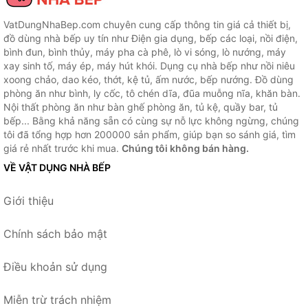
VatDungNhaBep.com chuyên cung cấp thông tin giá cả thiết bị,
đồ dùng nhà bếp uy tín như Điện gia dụng, bếp các loại, nồi điện,
bình đun, bình thủy, máy pha cà phê, lò vi sóng, lò nướng, máy
xay sinh tố, máy ép, máy hút khói. Dụng cụ nhà bếp như nồi niêu
xoong chảo, dao kéo, thớt, kệ tủ, ấm nước, bếp nướng. Đồ dùng
phòng ăn như bình, ly cốc, tô chén dĩa, đũa muỗng nĩa, khăn bàn.
Nội thất phòng ăn như bàn ghế phòng ăn, tủ kệ, quầy bar, tủ
bếp... Bằng khả năng sẵn có cùng sự nỗ lực không ngừng, chúng
tôi đã tổng hợp hơn 200000 sản phẩm, giúp bạn so sánh giá, tìm
giá rẻ nhất trước khi mua.
Chúng tôi không bán hàng.
VỀ VẬT DỤNG NHÀ BẾP
Giới thiệu
Chính sách bảo mật
Điều khoản sử dụng
Miễn trừ trách nhiệm