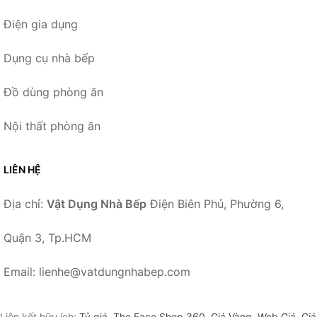
Điện gia dụng
Dụng cụ nhà bếp
Đồ dùng phòng ăn
Nội thất phòng ăn
LIÊN HỆ
Địa chỉ:
Vật Dụng Nhà Bếp
Điện Biên Phủ, Phường 6,
Quận 3, Tp.HCM
Email: lienhe@vatdungnhabep.com
Liên kết hữu ích:
Tỷ giá
,
The Face Shop 360
,
Giá Vàng
,
Web Giá
,
Giá