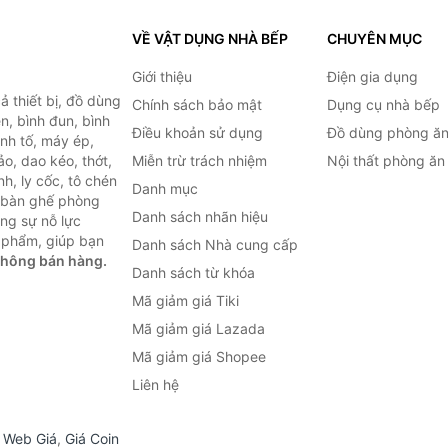
VỀ VẬT DỤNG NHÀ BẾP
CHUYÊN MỤC
Giới thiệu
Điện gia dụng
 thiết bị, đồ dùng
Chính sách bảo mật
Dụng cụ nhà bếp
n, bình đun, bình
Điều khoản sử dụng
Đồ dùng phòng ă
inh tố, máy ép,
o, dao kéo, thớt,
Miễn trừ trách nhiệm
Nội thất phòng ăn
h, ly cốc, tô chén
Danh mục
ư bàn ghế phòng
Danh sách nhãn hiệu
ùng sự nỗ lực
 phẩm, giúp bạn
Danh sách Nhà cung cấp
không bán hàng.
Danh sách từ khóa
Mã giảm giá Tiki
Mã giảm giá Lazada
Mã giảm giá Shopee
Liên hệ
,
Web Giá
,
Giá Coin