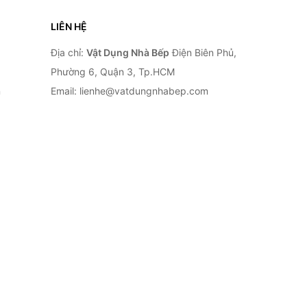
LIÊN HỆ
Địa chỉ:
Vật Dụng Nhà Bếp
Điện Biên Phủ,
Phường 6, Quận 3, Tp.HCM
n
Email: lienhe@vatdungnhabep.com