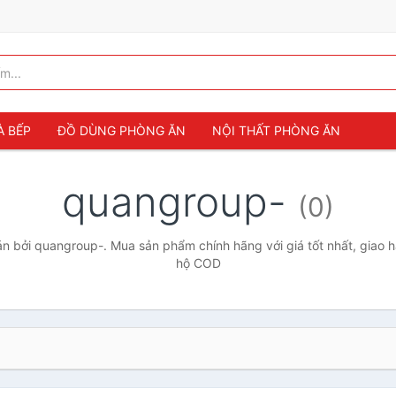
À BẾP
ĐỒ DÙNG PHÒNG ĂN
NỘI THẤT PHÒNG ĂN
quangroup-
(0)
 bởi quangroup-. Mua sản phẩm chính hãng với giá tốt nhất, giao h
hộ COD