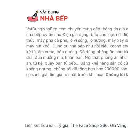
VatDungNhaBep.com chuyên cung cấp thông tin giá cả
nhà bếp uy tín như Điện gia dụng, bếp các loại, nồi điệ
thủy, máy pha cà phê, lò vi sóng, lò nướng, máy xay s
máy hút khói. Dụng cụ nhà bếp như nồi niêu xoong chả
kệ tủ, ấm nước, bếp nướng. Đồ dùng phòng ăn như bìn
dĩa, đũa muỗng nĩa, khăn bàn. Nội thất phòng ăn nh
ăn, tủ kệ, quầy bar, tủ bếp... Bằng khả năng sẵn có c
không ngừng, chúng tôi đã tổng hợp hơn 200000 sản
so sánh giá, tìm giá rẻ nhất trước khi mua.
Chúng tôi 
Liên kết hữu ích:
Tỷ giá
,
The Face Shop 360
,
Giá Vàng