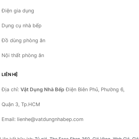
Điện gia dụng
Dụng cụ nhà bếp
Đồ dùng phòng ăn
Nội thất phòng ăn
LIÊN HỆ
Địa chỉ:
Vật Dụng Nhà Bếp
Điện Biên Phủ, Phường 6,
Quận 3, Tp.HCM
Email: lienhe@vatdungnhabep.com
Liên kết hữu ích:
Tỷ giá
,
The Face Shop 360
,
Giá Vàng
,
Web Giá
,
Giá