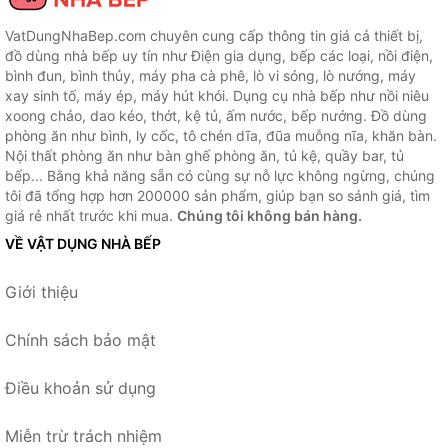
VatDungNhaBep.com chuyên cung cấp thông tin giá cả thiết bị,
đồ dùng nhà bếp uy tín như Điện gia dụng, bếp các loại, nồi điện,
bình đun, bình thủy, máy pha cà phê, lò vi sóng, lò nướng, máy
xay sinh tố, máy ép, máy hút khói. Dụng cụ nhà bếp như nồi niêu
xoong chảo, dao kéo, thớt, kệ tủ, ấm nước, bếp nướng. Đồ dùng
phòng ăn như bình, ly cốc, tô chén dĩa, đũa muỗng nĩa, khăn bàn.
Nội thất phòng ăn như bàn ghế phòng ăn, tủ kệ, quầy bar, tủ
bếp... Bằng khả năng sẵn có cùng sự nỗ lực không ngừng, chúng
tôi đã tổng hợp hơn 200000 sản phẩm, giúp bạn so sánh giá, tìm
giá rẻ nhất trước khi mua.
Chúng tôi không bán hàng.
VỀ VẬT DỤNG NHÀ BẾP
Giới thiệu
Chính sách bảo mật
Điều khoản sử dụng
Miễn trừ trách nhiệm