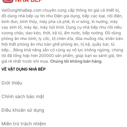
VatDungNhaBep.com chuyên cung cấp thông tin giá cả thiết bị,
đồ dùng nhà bếp uy tín như Điện gia dụng, bếp các loại, nồi điện,
bình đun, bình thủy, máy pha cà phê, lò vi sóng, lò nướng, máy
xay sinh tố, máy ép, máy hút khói. Dụng cụ nhà bếp như nồi niêu
xoong chảo, dao kéo, thớt, kệ tủ, ấm nước, bếp nướng. Đồ dùng
phòng ăn như bình, ly cốc, tô chén dĩa, đũa muỗng nĩa, khăn bàn.
Nội thất phòng ăn như bàn ghế phòng ăn, tủ kệ, quầy bar, tủ
bếp... Bằng khả năng sẵn có cùng sự nỗ lực không ngừng, chúng
tôi đã tổng hợp hơn 200000 sản phẩm, giúp bạn so sánh giá, tìm
giá rẻ nhất trước khi mua.
Chúng tôi không bán hàng.
VỀ VẬT DỤNG NHÀ BẾP
Giới thiệu
Chính sách bảo mật
Điều khoản sử dụng
Miễn trừ trách nhiệm