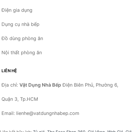
Điện gia dụng
Dụng cụ nhà bếp
Đồ dùng phòng ăn
Nội thất phòng ăn
LIÊN HỆ
Địa chỉ:
Vật Dụng Nhà Bếp
Điện Biên Phủ, Phường 6,
Quận 3, Tp.HCM
Email: lienhe@vatdungnhabep.com
Liên kết hữu ích:
Tỷ giá
,
The Face Shop 360
,
Giá Vàng
,
Web Giá
,
Giá