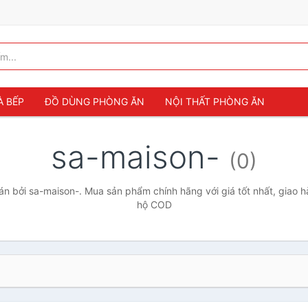
À BẾP
ĐỒ DÙNG PHÒNG ĂN
NỘI THẤT PHÒNG ĂN
sa-maison-
(0)
n bởi sa-maison-. Mua sản phẩm chính hãng với giá tốt nhất, giao hà
hộ COD