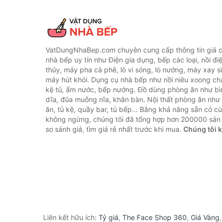
VatDungNhaBep.com chuyên cung cấp thông tin giá cả
nhà bếp uy tín như Điện gia dụng, bếp các loại, nồi điệ
thủy, máy pha cà phê, lò vi sóng, lò nướng, máy xay s
máy hút khói. Dụng cụ nhà bếp như nồi niêu xoong chả
kệ tủ, ấm nước, bếp nướng. Đồ dùng phòng ăn như bìn
dĩa, đũa muỗng nĩa, khăn bàn. Nội thất phòng ăn nh
ăn, tủ kệ, quầy bar, tủ bếp... Bằng khả năng sẵn có c
không ngừng, chúng tôi đã tổng hợp hơn 200000 sản
so sánh giá, tìm giá rẻ nhất trước khi mua.
Chúng tôi 
Liên kết hữu ích:
Tỷ giá
,
The Face Shop 360
,
Giá Vàng