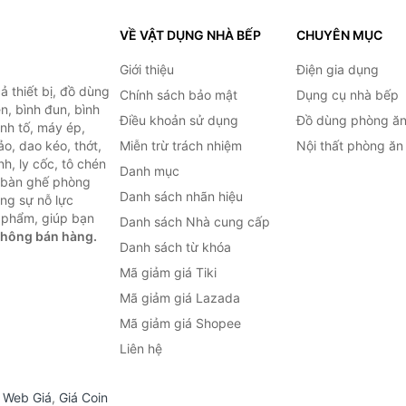
VỀ VẬT DỤNG NHÀ BẾP
CHUYÊN MỤC
Giới thiệu
Điện gia dụng
 thiết bị, đồ dùng
Chính sách bảo mật
Dụng cụ nhà bếp
n, bình đun, bình
Điều khoản sử dụng
Đồ dùng phòng ă
inh tố, máy ép,
o, dao kéo, thớt,
Miễn trừ trách nhiệm
Nội thất phòng ăn
h, ly cốc, tô chén
Danh mục
ư bàn ghế phòng
Danh sách nhãn hiệu
ùng sự nỗ lực
 phẩm, giúp bạn
Danh sách Nhà cung cấp
không bán hàng.
Danh sách từ khóa
Mã giảm giá Tiki
Mã giảm giá Lazada
Mã giảm giá Shopee
Liên hệ
,
Web Giá
,
Giá Coin