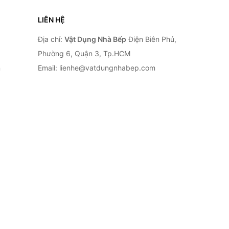
LIÊN HỆ
Địa chỉ:
Vật Dụng Nhà Bếp
Điện Biên Phủ,
Phường 6, Quận 3, Tp.HCM
n
Email: lienhe@vatdungnhabep.com