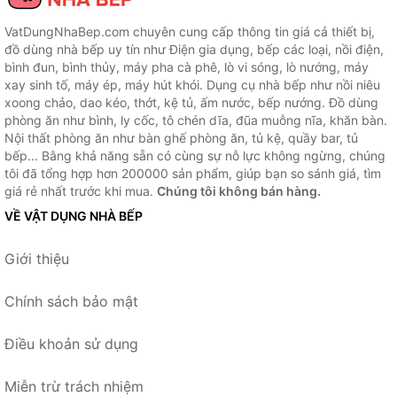
VatDungNhaBep.com chuyên cung cấp thông tin giá cả thiết bị,
đồ dùng nhà bếp uy tín như Điện gia dụng, bếp các loại, nồi điện,
bình đun, bình thủy, máy pha cà phê, lò vi sóng, lò nướng, máy
xay sinh tố, máy ép, máy hút khói. Dụng cụ nhà bếp như nồi niêu
xoong chảo, dao kéo, thớt, kệ tủ, ấm nước, bếp nướng. Đồ dùng
phòng ăn như bình, ly cốc, tô chén dĩa, đũa muỗng nĩa, khăn bàn.
Nội thất phòng ăn như bàn ghế phòng ăn, tủ kệ, quầy bar, tủ
bếp... Bằng khả năng sẵn có cùng sự nỗ lực không ngừng, chúng
tôi đã tổng hợp hơn 200000 sản phẩm, giúp bạn so sánh giá, tìm
giá rẻ nhất trước khi mua.
Chúng tôi không bán hàng.
VỀ VẬT DỤNG NHÀ BẾP
Giới thiệu
Chính sách bảo mật
Điều khoản sử dụng
Miễn trừ trách nhiệm