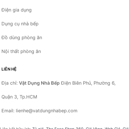
Điện gia dụng
Dụng cụ nhà bếp
Đồ dùng phòng ăn
Nội thất phòng ăn
LIÊN HỆ
Địa chỉ:
Vật Dụng Nhà Bếp
Điện Biên Phủ, Phường 6,
Quận 3, Tp.HCM
Email: lienhe@vatdungnhabep.com
Liên kết hữu ích:
Tỷ giá
,
The Face Shop 360
,
Giá Vàng
,
Web Giá
,
Giá