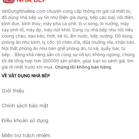
VatDungNhaBep.com chuyên cung cấp thông tin giá cả thiết bị,
đồ dùng nhà bếp uy tín như Điện gia dụng, bếp các loại, nồi điện,
bình đun, bình thủy, máy pha cà phê, lò vi sóng, lò nướng, máy
xay sinh tố, máy ép, máy hút khói. Dụng cụ nhà bếp như nồi niêu
xoong chảo, dao kéo, thớt, kệ tủ, ấm nước, bếp nướng. Đồ dùng
phòng ăn như bình, ly cốc, tô chén dĩa, đũa muỗng nĩa, khăn bàn.
Nội thất phòng ăn như bàn ghế phòng ăn, tủ kệ, quầy bar, tủ
bếp... Bằng khả năng sẵn có cùng sự nỗ lực không ngừng, chúng
tôi đã tổng hợp hơn 200000 sản phẩm, giúp bạn so sánh giá, tìm
giá rẻ nhất trước khi mua.
Chúng tôi không bán hàng.
VỀ VẬT DỤNG NHÀ BẾP
Giới thiệu
Chính sách bảo mật
Điều khoản sử dụng
Miễn trừ trách nhiệm