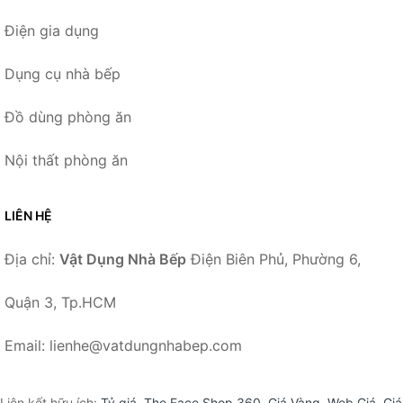
Điện gia dụng
Dụng cụ nhà bếp
Đồ dùng phòng ăn
Nội thất phòng ăn
LIÊN HỆ
Địa chỉ:
Vật Dụng Nhà Bếp
Điện Biên Phủ, Phường 6,
Quận 3, Tp.HCM
Email: lienhe@vatdungnhabep.com
Liên kết hữu ích:
Tỷ giá
,
The Face Shop 360
,
Giá Vàng
,
Web Giá
,
Giá