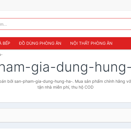
À BẾP
ĐỒ DÙNG PHÒNG ĂN
NỘI THẤT PHÒNG ĂN
a-
ham-gia-dung-hung
án bởi san-pham-gia-dung-hung-ha-. Mua sản phẩm chính hãng với 
tận nhà miễn phí, thu hộ COD