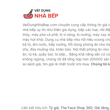
VatDungNhaBep.com chuyên cung cấp thông tin giá cả
nhà bếp uy tín như Điện gia dụng, bếp các loại, nồi điệ
thủy, máy pha cà phê, lò vi sóng, lò nướng, máy xay s
máy hút khói. Dụng cụ nhà bếp như nồi niêu xoong chả
kệ tủ, ấm nước, bếp nướng. Đồ dùng phòng ăn như bìn
dĩa, đũa muỗng nĩa, khăn bàn. Nội thất phòng ăn nh
ăn, tủ kệ, quầy bar, tủ bếp... Bằng khả năng sẵn có c
không ngừng, chúng tôi đã tổng hợp hơn 200000 sản
so sánh giá, tìm giá rẻ nhất trước khi mua.
Chúng tôi 
Liên kết hữu ích:
Tỷ giá
,
The Face Shop 360
,
Giá Vàng