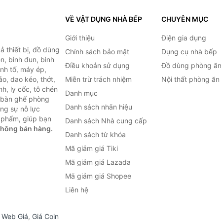
VỀ VẬT DỤNG NHÀ BẾP
CHUYÊN MỤC
Giới thiệu
Điện gia dụng
 thiết bị, đồ dùng
Chính sách bảo mật
Dụng cụ nhà bếp
n, bình đun, bình
Điều khoản sử dụng
Đồ dùng phòng ă
inh tố, máy ép,
o, dao kéo, thớt,
Miễn trừ trách nhiệm
Nội thất phòng ăn
h, ly cốc, tô chén
Danh mục
ư bàn ghế phòng
Danh sách nhãn hiệu
ùng sự nỗ lực
 phẩm, giúp bạn
Danh sách Nhà cung cấp
không bán hàng.
Danh sách từ khóa
Mã giảm giá Tiki
Mã giảm giá Lazada
Mã giảm giá Shopee
Liên hệ
,
Web Giá
,
Giá Coin