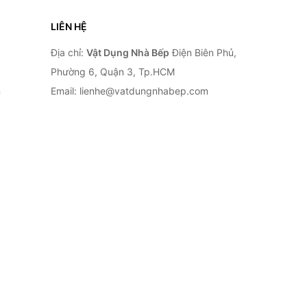
LIÊN HỆ
Địa chỉ:
Vật Dụng Nhà Bếp
Điện Biên Phủ,
Phường 6, Quận 3, Tp.HCM
n
Email: lienhe@vatdungnhabep.com