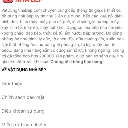
VatDungNhaBep.com chuyên cung cấp thông tin giá cả thiết bị,
đồ dùng nhà bếp uy tín như Điện gia dụng, bếp các loại, nồi điện,
bình đun, bình thủy, máy pha cà phê, lò vi sóng, lò nướng, máy
xay sinh tố, máy ép, máy hút khói. Dụng cụ nhà bếp như nồi niêu
xoong chảo, dao kéo, thớt, kệ tủ, ấm nước, bếp nướng. Đồ dùng
phòng ăn như bình, ly cốc, tô chén dĩa, đũa muỗng nĩa, khăn bàn.
Nội thất phòng ăn như bàn ghế phòng ăn, tủ kệ, quầy bar, tủ
bếp... Bằng khả năng sẵn có cùng sự nỗ lực không ngừng, chúng
tôi đã tổng hợp hơn 200000 sản phẩm, giúp bạn so sánh giá, tìm
giá rẻ nhất trước khi mua.
Chúng tôi không bán hàng.
VỀ VẬT DỤNG NHÀ BẾP
Giới thiệu
Chính sách bảo mật
Điều khoản sử dụng
Miễn trừ trách nhiệm