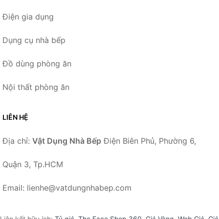
Điện gia dụng
Dụng cụ nhà bếp
Đồ dùng phòng ăn
Nội thất phòng ăn
LIÊN HỆ
Địa chỉ:
Vật Dụng Nhà Bếp
Điện Biên Phủ, Phường 6,
Quận 3, Tp.HCM
Email: lienhe@vatdungnhabep.com
Liên kết hữu ích:
Tỷ giá
,
The Face Shop 360
,
Giá Vàng
,
Web Giá
,
Giá