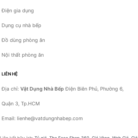
Điện gia dụng
Dụng cụ nhà bếp
Đồ dùng phòng ăn
Nội thất phòng ăn
LIÊN HỆ
Địa chỉ:
Vật Dụng Nhà Bếp
Điện Biên Phủ, Phường 6,
Quận 3, Tp.HCM
Email: lienhe@vatdungnhabep.com
Liên kết hữu ích:
Tỷ giá
,
The Face Shop 360
,
Giá Vàng
,
Web Giá
,
Giá