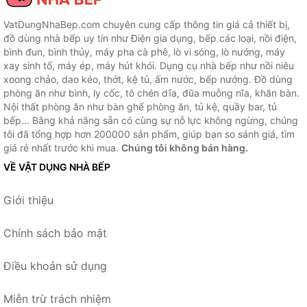
VatDungNhaBep.com chuyên cung cấp thông tin giá cả thiết bị,
đồ dùng nhà bếp uy tín như Điện gia dụng, bếp các loại, nồi điện,
bình đun, bình thủy, máy pha cà phê, lò vi sóng, lò nướng, máy
xay sinh tố, máy ép, máy hút khói. Dụng cụ nhà bếp như nồi niêu
xoong chảo, dao kéo, thớt, kệ tủ, ấm nước, bếp nướng. Đồ dùng
phòng ăn như bình, ly cốc, tô chén dĩa, đũa muỗng nĩa, khăn bàn.
Nội thất phòng ăn như bàn ghế phòng ăn, tủ kệ, quầy bar, tủ
bếp... Bằng khả năng sẵn có cùng sự nỗ lực không ngừng, chúng
tôi đã tổng hợp hơn 200000 sản phẩm, giúp bạn so sánh giá, tìm
giá rẻ nhất trước khi mua.
Chúng tôi không bán hàng.
VỀ VẬT DỤNG NHÀ BẾP
Giới thiệu
Chính sách bảo mật
Điều khoản sử dụng
Miễn trừ trách nhiệm