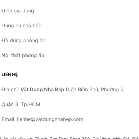
Điện gia dụng
Dụng cụ nhà bếp
Đồ dùng phòng ăn
Nội thất phòng ăn
LIÊN HỆ
Địa chỉ:
Vật Dụng Nhà Bếp
Điện Biên Phủ, Phường 6,
Quận 3, Tp.HCM
Email: lienhe@vatdungnhabep.com
Liên kết hữu ích:
Tỷ giá
,
The Face Shop 360
,
Giá Vàng
,
Web Giá
,
Giá