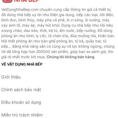
VatDungNhaBep.com chuyên cung cấp thông tin giá cả thiết bị,
đồ dùng nhà bếp uy tín như Điện gia dụng, bếp các loại, nồi điện,
bình đun, bình thủy, máy pha cà phê, lò vi sóng, lò nướng, máy
xay sinh tố, máy ép, máy hút khói. Dụng cụ nhà bếp như nồi niêu
xoong chảo, dao kéo, thớt, kệ tủ, ấm nước, bếp nướng. Đồ dùng
phòng ăn như bình, ly cốc, tô chén dĩa, đũa muỗng nĩa, khăn bàn.
Nội thất phòng ăn như bàn ghế phòng ăn, tủ kệ, quầy bar, tủ
bếp... Bằng khả năng sẵn có cùng sự nỗ lực không ngừng, chúng
tôi đã tổng hợp hơn 200000 sản phẩm, giúp bạn so sánh giá, tìm
giá rẻ nhất trước khi mua.
Chúng tôi không bán hàng.
VỀ VẬT DỤNG NHÀ BẾP
Giới thiệu
Chính sách bảo mật
Điều khoản sử dụng
Miễn trừ trách nhiệm